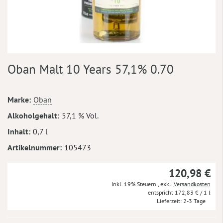
Zum
Oban Malt 10 Years 57,1% 0.70
Anfang
der
Bildergalerie
Mehr
Marke
Oban
springen
Informationen
Alkoholgehalt
57,1 % Vol.
Inhalt
0,7 l
Artikelnummer
105473
120,98 €
Inkl. 19% Steuern
,
exkl.
Versandkosten
172,83 €
/ 1 l
Lieferzeit
2-3 Tage