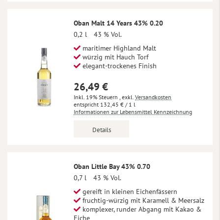
Oban Malt 14 Years 43% 0.20
0,2 l
43 % Vol.
maritimer Highland Malt
würzig mit Hauch Torf
elegant-trockenes Finish
26,49 €
Inkl. 19% Steuern
,
exkl.
Versandkosten
132,45 €
/ 1 l
Informationen zur Lebensmittel Kennzeichnung
Details
Oban Little Bay 43% 0.70
0,7 l
43 % Vol.
gereift in kleinen Eichenfässern
fruchtig-würzig mit Karamell & Meersalz
komplexer, runder Abgang mit Kakao &
Eiche