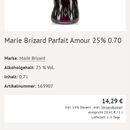
Zum
Marie Brizard Parfait Amour 25% 0.70
Anfang
der
Bildergalerie
Mehr
Marke
Marie Brizard
springen
Informationen
Alkoholgehalt
25 % Vol.
Inhalt
0,7 l
Artikelnummer
163907
14,29 €
Inkl. 19% Steuern
,
exkl.
Versandkosten
20,41 €
/ 1 l
Lieferzeit
1-3 Tage