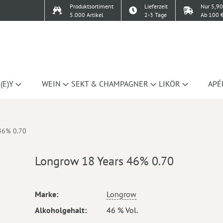
Produktsortiment
Lieferzeit
Nur 5,90
5.000 Artikel
2-3 Tage
Ab 100 €
(E)Y
WEIN
SEKT & CHAMPAGNER
LIKÖR
APÉ
46% 0.70
Longrow 18 Years 46% 0.70
Mehr
Marke
Longrow
Informationen
Alkoholgehalt
46 % Vol.