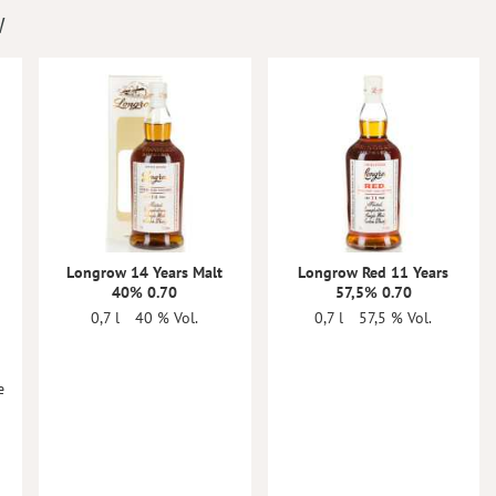
W
Longrow 14 Years Malt
Longrow Red 11 Years
40% 0.70
57,5% 0.70
0,7 l
40 % Vol.
0,7 l
57,5 % Vol.
e