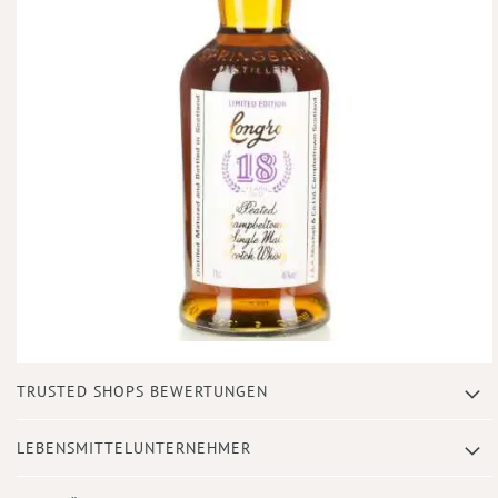
Zum
TRUSTED SHOPS BEWERTUNGEN
Anfang
der
Bildergalerie
LEBENSMITTELUNTERNEHMER
springen