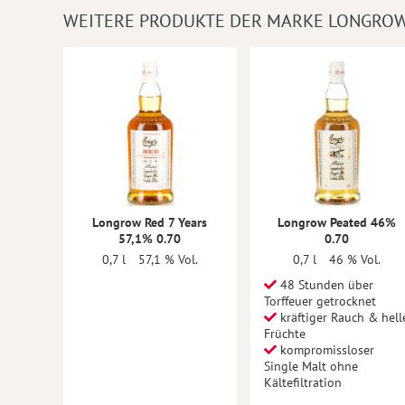
WEITERE PRODUKTE DER MARKE LONGRO
Longrow Red 7 Years
Longrow Peated 46%
57,1% 0.70
0.70
0,7 l
57,1 % Vol.
0,7 l
46 % Vol.
48 Stunden über
Torffeuer getrocknet
kräftiger Rauch & hell
Früchte
kompromissloser
Single Malt ohne
Kältefiltration