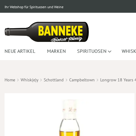
Ihr Webshop für Spirituosen und Weine
NEUE ARTIKEL
MARKEN
SPIRITUOSEN
WHISK
Home
Whisk(e)y
Schottland
Campbeltown
Longrow 18 Years 
Zum
Ende
der
Bildergalerie
springen