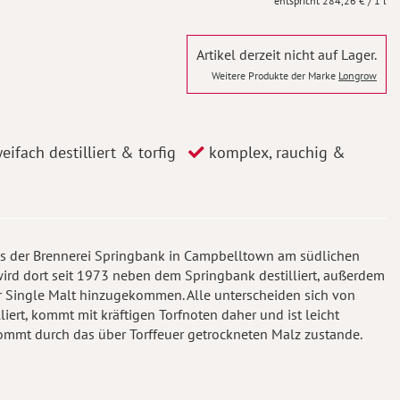
284,26 €
/ 1 l
Artikel derzeit nicht auf Lager.
Weitere Produkte der Marke
Longrow
eifach destilliert & torfig
komplex, rauchig &
aus der Brennerei Springbank in Campbelltown am südlichen
wird dort seit 1973 neben dem Springbank destilliert, außerdem
er Single Malt hinzugekommen. Alle unterscheiden sich von
iert, kommt mit kräftigen Torfnoten daher und ist leicht
ommt durch das über Torffeuer getrockneten Malz zustande.