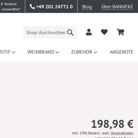
 € Versand
+49 201 24771 0
Blog
Über BANNEKE
 versandfrei*
Suche
RITIF
WEINBRAND
ZUBEHÖR
ANGEBOTE
198,98 €
Inkl. 19% Steuern
,
exkl.
Versandkosten