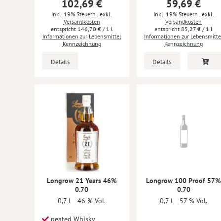
102,69 €
59,69 €
Inkl. 19% Steuern
,
exkl.
Inkl. 19% Steuern
,
exkl.
Versandkosten
Versandkosten
146,70 €
/ 1 l
85,27 €
/ 1 l
Informationen zur Lebensmittel
Informationen zur Lebensmitte
Kennzeichnung
Kennzeichnung
Details
Details
Longrow 21 Years 46%
Longrow 100 Proof 57
0.70
0.70
0,7 l
46 % Vol.
0,7 l
57 % Vol.
peated Whisky