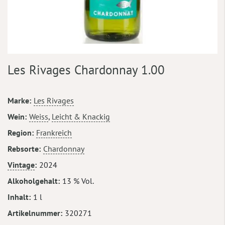
Zum
Les Rivages Chardonnay 1.00
Anfang
der
Bildergalerie
Mehr
Marke
Les Rivages
springen
Informationen
Wein
Weiss
,
Leicht & Knackig
Region
Frankreich
Rebsorte
Chardonnay
Vintage
2024
Alkoholgehalt
13 % Vol.
Inhalt
1 l
Artikelnummer
320271