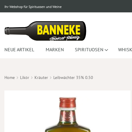
Ihr Webshop für Spirituosen und Weine
NEUE ARTIKEL
MARKEN
SPIRITUOSEN
WHISK
Home
Likör
Kräuter
Leibwächter 35% 0.50
Zum
Ende
der
Bildergalerie
springen