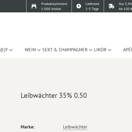
Produktsortiment
Lieferzeit
Nur 5,90
5.000 Artikel
2-3 Tage
Ab 100 €
(E)Y
WEIN
SEKT & CHAMPAGNER
LIKÖR
APÉ
Leibwächter 35% 0.50
Mehr
Marke
Leibwächter
Informationen