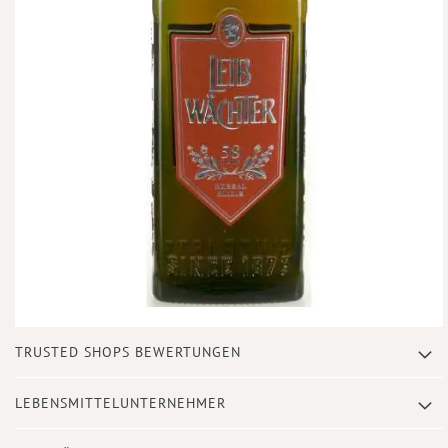
Zum
TRUSTED SHOPS BEWERTUNGEN
Anfang
der
Bildergalerie
LEBENSMITTELUNTERNEHMER
springen