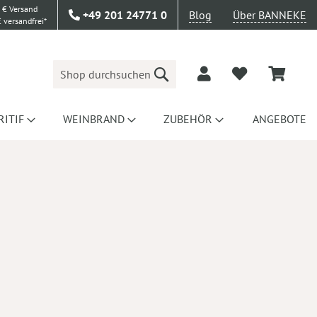
 € Versand
+49 201 24771 0
Blog
Über BANNEKE
 versandfrei*
Suche
RITIF
WEINBRAND
ZUBEHÖR
ANGEBOTE