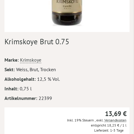
Zum
Krimskoye Brut 0.75
Anfang
der
Bildergalerie
Mehr
Marke
Krimskoye
springen
Informationen
Sekt
Weiss, Brut, Trocken
Alkoholgehalt
12,5 % Vol.
Inhalt
0,75 l
Artikelnummer
22399
13,69 €
Inkl. 19% Steuern
,
exkl.
Versandkosten
18,25 €
/ 1 l
Lieferzeit
1-3 Tage