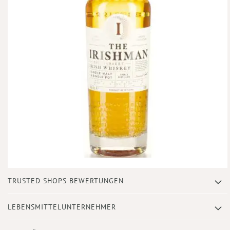
Zum
TRUSTED SHOPS BEWERTUNGEN
Anfang
der
Bildergalerie
LEBENSMITTELUNTERNEHMER
springen