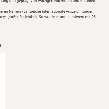
nd lang und geprägt von würzigen Holznoten und Karamell.
üheren Namen - zahlreiche internationale Auszeichnungen
keys großer Beliebtheit. So wurde er unter anderem mit 93
N