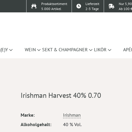
Produktsortiment
Lieferzeit
Nur 5,90
5.000 Artikel
2-3 Tage
Ab 100 €
(E)Y
WEIN
SEKT & CHAMPAGNER
LIKÖR
APÉ
Irishman Harvest 40% 0.70
Mehr
Marke
Irishman
Informationen
Alkoholgehalt
40 % Vol.