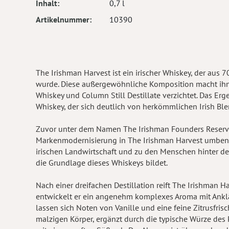
Inhalt
0,7 l
Artikelnummer
10390
The Irishman Harvest ist ein irischer Whiskey, der aus 
wurde. Diese außergewöhnliche Komposition macht ihn z
Whiskey und Column Still Destillate verzichtet. Das Er
Whiskey, der sich deutlich von herkömmlichen Irish Bl
Zuvor unter dem Namen The Irishman Founders Reserve
Markenmodernisierung in The Irishman Harvest umbenan
irischen Landwirtschaft und zu den Menschen hinter dem
die Grundlage dieses Whiskeys bildet.
Nach einer dreifachen Destillation reift The Irishman
entwickelt er ein angenehm komplexes Aroma mit Anklä
lassen sich Noten von Vanille und eine feine Zitrusfri
malzigen Körper, ergänzt durch die typische Würze des