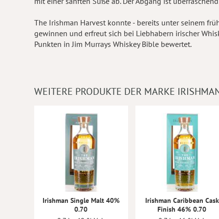
mit einer sanften Süße ab. Der Abgang ist überrasche
The Irishman Harvest konnte - bereits unter seinem fr
gewinnen und erfreut sich bei Liebhabern irischer Whis
Punkten in Jim Murrays Whiskey Bible bewertet.
WEITERE PRODUKTE DER MARKE IRISHMA
Irishman Single Malt 40%
Irishman Caribbean Cask
0.70
Finish 46% 0.70