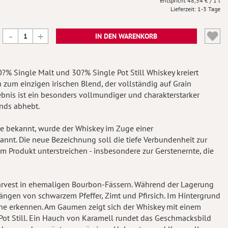
48,54 €
/ 1 l
Lieferzeit
1-3 Tage
IN DEN WARENKORB
70?% Single Malt und 30?% Single Pot Still Whiskey kreiert
um einzigen irischen Blend, der vollständig auf Grain
gebnis ist ein besonders vollmundiger und charakterstarker
ends abhebt.
 bekannt, wurde der Whiskey im Zuge einer
nt. Die neue Bezeichnung soll die tiefe Verbundenheit zur
 Produkt unterstreichen - insbesondere zur Gerstenernte, die
 Harvest in ehemaligen Bourbon-Fässern. Während der Lagerung
ngen von schwarzem Pfeffer, Zimt und Pfirsich. Im Hintergrund
sche erkennen. Am Gaumen zeigt sich der Whiskey mit einem
 Pot Still. Ein Hauch von Karamell rundet das Geschmacksbild