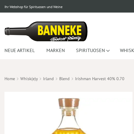
Ihr Webshop für Spirituosen und Weine
NEUE ARTIKEL
MARKEN
SPIRITUOSEN
WHISK
Home
Whisk(e)y
Irland
Blend
Irishman Harvest 40% 0.70
Zum
Ende
der
Bildergalerie
springen