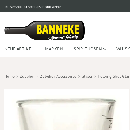
Ihr Webshop für Spirituosen und Weine
NEUE ARTIKEL
MARKEN
SPIRITUOSEN
WHISK
Home
Zubehör
Zubehör Accessoires
Gläser
Helbing Shot Gläs
Zum
Ende
der
Bildergalerie
springen