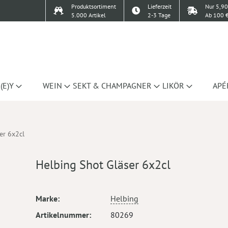
Produktsortiment
Lieferzeit
Nur 5,90
5.000 Artikel
2-3 Tage
Ab 100 €
(E)Y
WEIN
SEKT & CHAMPAGNER
LIKÖR
APÉ
er 6x2cl
Helbing Shot Gläser 6x2cl
Mehr
Marke
Helbing
Informationen
Artikelnummer
80269