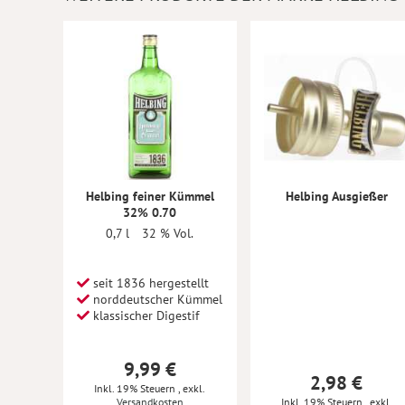
Helbing feiner Kümmel
Helbing Ausgießer
32% 0.70
0,7 l
32 % Vol.
seit 1836 hergestellt
norddeutscher Kümmel
klassischer Digestif
9,99 €
2,98 €
Inkl. 19% Steuern
,
exkl.
Versandkosten
Inkl. 19% Steuern
,
exkl.