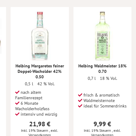
Helbing Margaretes feiner
Helbing Waldmeister 18%
Doppel-Wacholder 42%
0.70
0.50
0,7 l
18 % Vol.
0,5 l
42 % Vol.
nach altem
frisch & aromatisch
Familienrezept
Waldmeisternote
6 Monate
ideal für Sommerdrinks
Wacholderholzfass
intensiv und würzig
21,98 €
9,99 €
Inkl. 19% Steuern
,
exkl.
Inkl. 19% Steuern
,
exkl.
Versandkosten
Versandkosten