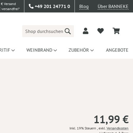
 € Versand
+49 201 24771 0
Blog
Über BANNEKE
 versandfrei*
Suche
RITIF
WEINBRAND
ZUBEHÖR
ANGEBOTE
11,99 €
Inkl. 19% Steuern
,
exkl.
Versandkosten