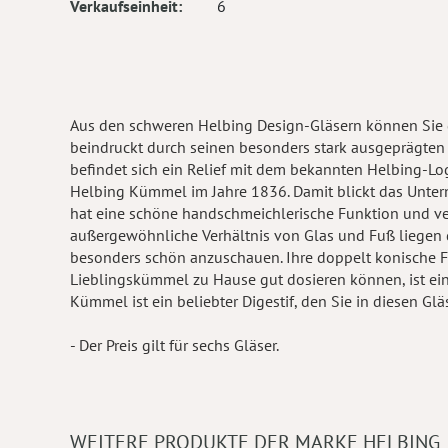
Verkaufseinheit
6
Aus den schweren Helbing Design-Gläsern können Sie 
beindruckt durch seinen besonders stark ausgeprägten 
befindet sich ein Relief mit dem bekannten Helbing-L
Helbing Kümmel im Jahre 1836. Damit blickt das Untern
hat eine schöne handschmeichlerische Funktion und ver
außergewöhnliche Verhältnis von Glas und Fuß liegen 
besonders schön anzuschauen. Ihre doppelt konische Fo
Lieblingskümmel zu Hause gut dosieren können, ist ein
Kümmel ist ein beliebter Digestif, den Sie in diesen Glä
- Der Preis gilt für sechs Gläser.
WEITERE PRODUKTE DER MARKE HELBING