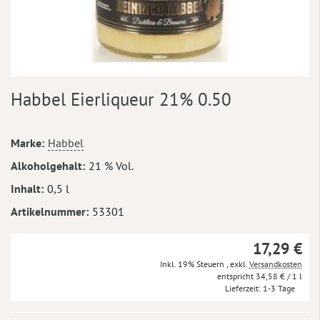
Zum
Habbel Eierliqueur 21% 0.50
Anfang
der
Bildergalerie
Mehr
Marke
Habbel
springen
Informationen
Alkoholgehalt
21 % Vol.
Inhalt
0,5 l
Artikelnummer
53301
17,29 €
Inkl. 19% Steuern
,
exkl.
Versandkosten
34,58 €
/ 1 l
Lieferzeit
1-3 Tage