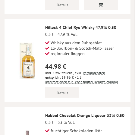
Details
Hillock 4 Chief Rye Whisky 47,9% 0.50
0,5 l
47,9 % Vol.
Whisky aus dem Ruhrgebiet
Ex-Bourbon- & Scotch-Malt-Fässer
regionaler Roggen
44,98 €
Inkl. 19% Steuern
,
exkl.
Versandkosten
89,96 €
/ 1 l
Informationen zur Lebensmittel Kennzeichnung
Details
Habbel Chocolat Orange Liqueur 33% 0.50
0,5 l
33 % Vol.
fruchtiger Schokoladenlikör