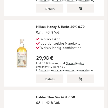
Details
Hillock Honey & Herbs 40% 0.70
0,7 l
40 % Vol.
Whisky-Likör
traditionsreiche Manufaktur
Whisky-Honig-Kombination
29,98 €
Inkl. 19% Steuern
,
exkl.
Versandkosten
42,83 €
/ 1 l
Informationen zur Lebensmittel Kennzeichnung
Details
Habbel Sloe Gin 42% 0.50
0,5 l
42 % Vol.