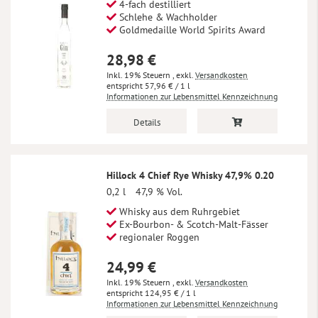
4-fach destilliert
Schlehe & Wachholder
Goldmedaille World Spirits Award
28,98 €
Inkl. 19% Steuern
,
exkl.
Versandkosten
57,96 €
/ 1 l
Informationen zur Lebensmittel Kennzeichnung
Details
Hillock 4 Chief Rye Whisky 47,9% 0.20
0,2 l
47,9 % Vol.
Whisky aus dem Ruhrgebiet
Ex-Bourbon- & Scotch-Malt-Fässer
regionaler Roggen
24,99 €
Inkl. 19% Steuern
,
exkl.
Versandkosten
124,95 €
/ 1 l
Informationen zur Lebensmittel Kennzeichnung