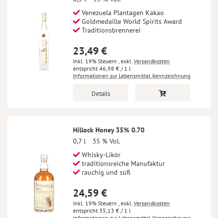
Venezuela Plantagen Kakao
Goldmedaille World Spirits Award
Traditionsbrennerei
23,49 €
Inkl. 19% Steuern
,
exkl.
Versandkosten
46,98 €
/ 1 l
Informationen zur Lebensmittel Kennzeichnung
Details
Hillock Honey 35% 0.70
0,7 l
35 % Vol.
Whisky-Likör
traditionsreiche Manufaktur
rauchig und süß
24,59 €
Inkl. 19% Steuern
,
exkl.
Versandkosten
35,13 €
/ 1 l
Informationen zur Lebensmittel Kennzeichnung