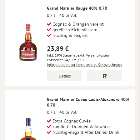
Grand Marnier Rouge 40% 0.70
0,7 l
40 % Vol.
Cognac & Orangen vereint
gereift in Eichenfässern
fruchtig & elegant
23,89 €
Inkl. 19% Steuern
,
exkl.
Versandkosten
34,13 €
/ 1 l
Informationen zur Lebensmittel Kennzeichnung
Details
Grand Marnier Cuvée Louis-Alexandre 40%
0.70
0,7 l
40 % Vol.
Extra Cognac-Cuvée
kandierte Orangen & Gewürze
fruchtig-elegant After Dinner Drink