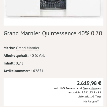
Zum
Grand Marnier Quintessence 40% 0.70
Anfang
der
Bildergalerie
Mehr
Marke
Grand Marnier
springen
Informationen
Alkoholgehalt
40 % Vol.
Inhalt
0,7 l
Artikelnummer
162871
2.619,98 €
Inkl. 19% Steuern
,
exkl.
Versandkosten
3.742,83 €
/ 1 l
Lieferzeit
1-3 Tage
Mit Farbstoff