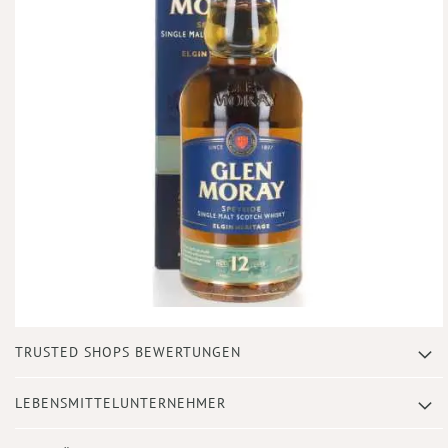
Zum
TRUSTED SHOPS BEWERTUNGEN
Anfang
der
Bildergalerie
LEBENSMITTELUNTERNEHMER
springen