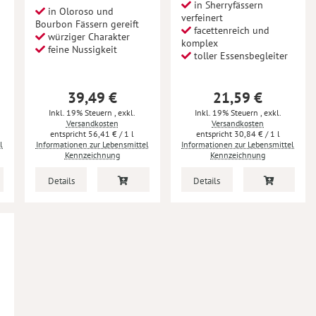
in Sherryfässern
in Oloroso und
verfeinert
Bourbon Fässern gereift
facettenreich und
würziger Charakter
komplex
feine Nussigkeit
toller Essensbegleiter
39,49 €
21,59 €
Inkl. 19% Steuern
,
exkl.
Inkl. 19% Steuern
,
exkl.
Versandkosten
Versandkosten
56,41 €
/ 1 l
30,84 €
/ 1 l
l
Informationen zur Lebensmittel
Informationen zur Lebensmittel
Kennzeichnung
Kennzeichnung
Details
Details