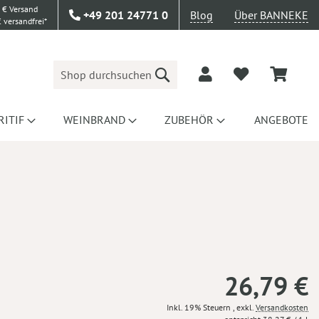
 € Versand
+49 201 24771 0
Blog
Über BANNEKE
 versandfrei*
Suche
RITIF
WEINBRAND
ZUBEHÖR
ANGEBOTE
26,79 €
Inkl. 19% Steuern
,
exkl.
Versandkosten