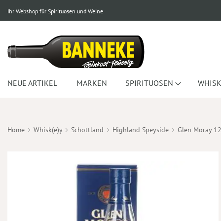
Ihr Webshop für Spirituosen und Weine
NEUE ARTIKEL
MARKEN
SPIRITUOSEN
WHISK
Home
Whisk(e)y
Schottland
Highland Speyside
Glen Moray 12
Zum
Ende
der
Bildergalerie
springen