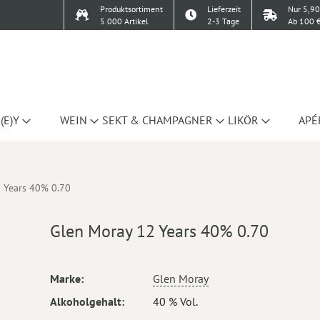
Produktsortiment
Lieferzeit
Nur 5,90
5.000 Artikel
2-3 Tage
Ab 100 €
(E)Y
WEIN
SEKT & CHAMPAGNER
LIKÖR
APÉ
 Years 40% 0.70
Glen Moray 12 Years 40% 0.70
Mehr
Marke
Glen Moray
Informationen
Alkoholgehalt
40 % Vol.