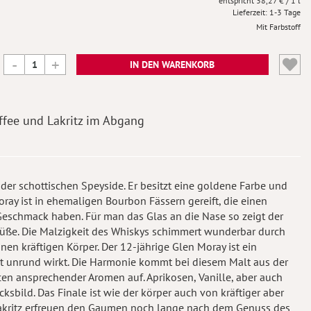
38,27 €
/ 1 l
Lieferzeit
1-3 Tage
Mit Farbstoff
IN DEN WARENKORB
ffee und Lakritz im Abgang
 der schottischen Speyside. Er besitzt eine goldene Farbe und
oray ist in ehemaligen Bourbon Fässern gereift, die einen
Geschmack haben. Für man das Glas an die Nase so zeigt der
 Süße. Die Malzigkeit des Whiskys schimmert wunderbar durch
n kräftigen Körper. Der 12-jährige Glen Moray ist ein
cht unrund wirkt. Die Harmonie kommt bei diesem Malt aus der
ncen ansprechender Aromen auf. Aprikosen, Vanille, aber auch
sbild. Das Finale ist wie der körper auch von kräftiger aber
Lakritz erfreuen den Gaumen noch lange nach dem Genuss des