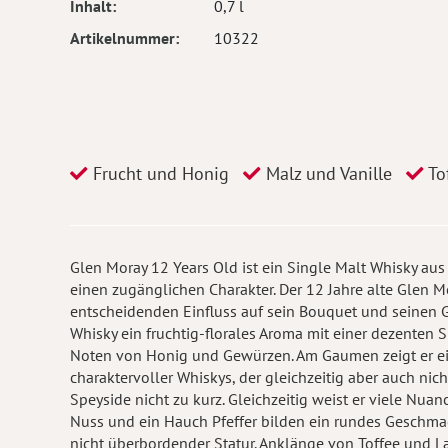
Inhalt
0,7 l
Artikelnummer
10322
Frucht und Honig
Malz und Vanille
To
Glen Moray 12 Years Old ist ein Single Malt Whisky aus
einen zugänglichen Charakter. Der 12 Jahre alte Glen M
entscheidenden Einfluss auf sein Bouquet und seinen 
Whisky ein fruchtig-florales Aroma mit einer dezenten
Noten von Honig und Gewürzen. Am Gaumen zeigt er eine
charaktervoller Whiskys, der gleichzeitig aber auch ni
Speyside nicht zu kurz. Gleichzeitig weist er viele Nua
Nuss und ein Hauch Pfeffer bilden ein rundes Geschmack
nicht überbordender Statur. Anklänge von Toffee und 