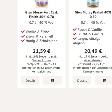
Glen Moray Port Cask
Glen Moray Peated 40%
Finish 40% 0.70
0.70
0,7 l
40 % Vol.
0,7 l
40 % Vol.
Rauch & Vanille
Vanille & Eiche
Frucht & Gewürz
Zitrus & Karamell
langer, würziger
Honig & Schokolade
Abgang
21,59 €
20,49 €
Inkl. 19% Steuern
,
exkl.
Inkl. 19% Steuern
,
exkl.
Versandkosten
Versandkosten
30,84 €
/ 1 l
29,27 €
/ 1 l
Informationen zur Lebensmittel
Informationen zur Lebensmitte
Kennzeichnung
Kennzeichnung
Details
Details