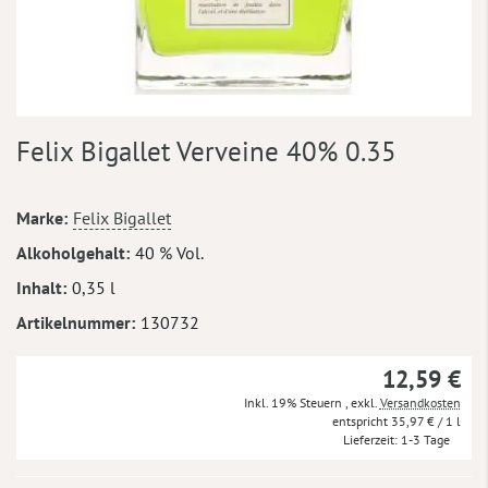
Zum
Felix Bigallet Verveine 40% 0.35
Anfang
der
Bildergalerie
Mehr
Marke
Felix Bigallet
springen
Informationen
Alkoholgehalt
40 % Vol.
Inhalt
0,35 l
Artikelnummer
130732
12,59 €
Inkl. 19% Steuern
,
exkl.
Versandkosten
35,97 €
/ 1 l
Lieferzeit
1-3 Tage