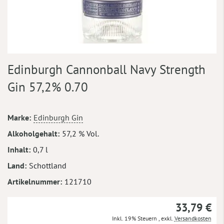
Zum
Edinburgh Cannonball Navy Strength
Anfang
der
Gin 57,2% 0.70
Bildergalerie
springen
Mehr
Marke
Edinburgh Gin
Informationen
Alkoholgehalt
57,2 % Vol.
Inhalt
0,7 l
Land
Schottland
Artikelnummer
121710
33,79 €
Inkl. 19% Steuern
,
exkl.
Versandkosten