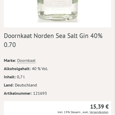
Zum
Doornkaat Norden Sea Salt Gin 40%
Anfang
der
0.70
Bildergalerie
springen
Mehr
Marke
Doornkaat
Informationen
Alkoholgehalt
40 % Vol.
Inhalt
0,7 l
Land
Deutschland
Artikelnummer
121693
15,39 €
Inkl. 19% Steuern
,
exkl.
Versandkosten