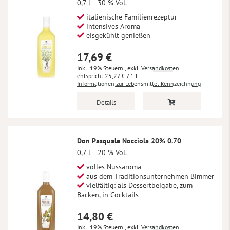
0,7 l
30 % Vol.
italienische Familienrezeptur
intensives Aroma
eisgekühlt genießen
17,69 €
Inkl. 19% Steuern
,
exkl.
Versandkosten
25,27 €
/ 1 l
Informationen zur Lebensmittel Kennzeichnung
Details
Don Pasquale Nocciola 20% 0.70
0,7 l
20 % Vol.
volles Nussaroma
aus dem Traditionsunternehmen Bimmer
vielfältig: als Dessertbeigabe, zum
Backen, in Cocktails
14,80 €
Inkl. 19% Steuern
,
exkl.
Versandkosten