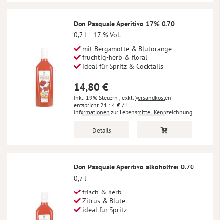
Don Pasquale Aperitivo 17% 0.70
0,7 l
17 % Vol.
mit Bergamotte & Blutorange
fruchtig-herb & floral
ideal für Spritz & Cocktails
14,80 €
Inkl. 19% Steuern
,
exkl.
Versandkosten
21,14 €
/ 1 l
Informationen zur Lebensmittel Kennzeichnung
Details
Don Pasquale Aperitivo alkoholfrei 0.70
0,7 l
frisch & herb
Zitrus & Blüte
ideal für Spritz