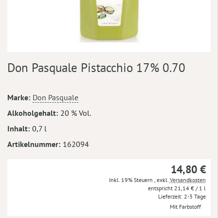
Zum
Don Pasquale Pistacchio 17% 0.70
Anfang
der
Bildergalerie
Mehr
Marke
Don Pasquale
springen
Informationen
Alkoholgehalt
20 % Vol.
Inhalt
0,7 l
Artikelnummer
162094
14,80 €
Inkl. 19% Steuern
,
exkl.
Versandkosten
21,14 €
/ 1 l
Lieferzeit
2-3 Tage
Mit Farbstoff