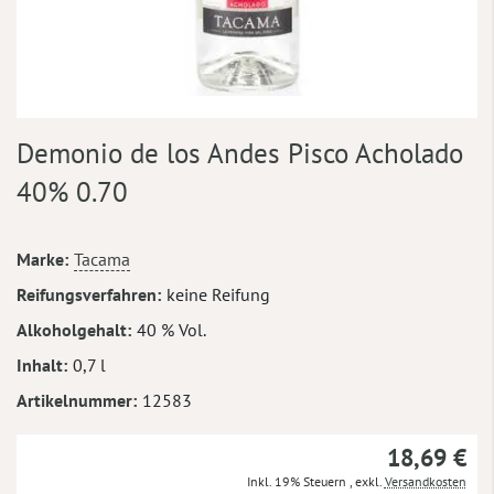
Zum
Demonio de los Andes Pisco Acholado
Anfang
der
40% 0.70
Bildergalerie
springen
Mehr
Marke
Tacama
Informationen
Reifungsverfahren
keine Reifung
Alkoholgehalt
40 % Vol.
Inhalt
0,7 l
Artikelnummer
12583
18,69 €
Inkl. 19% Steuern
,
exkl.
Versandkosten