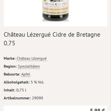
Zum
Château Lézergué Cidre de Bretagne
Anfang
der
0.75
Bildergalerie
springen
Mehr
Marke
Château Lézergué
Informationen
Region
Spezialitäten
Rebsorte
Apfel
Alkoholgehalt
5 % Vol.
Inhalt
0,75 l
Artikelnummer
29090
5,98 €