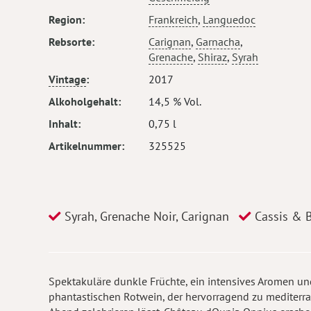
Region
Frankreich
,
Languedoc
Rebsorte
Carignan
,
Garnacha
,
Grenache
,
Shiraz
,
Syrah
Vintage
2017
Alkoholgehalt
14,5 % Vol.
Inhalt
0,75 l
Artikelnummer
325525
Syrah, Grenache Noir, Carignan
Cassis & 
Spektakuläre dunkle Früchte, ein intensives Aromen u
phantastischen Rotwein, der hervorragend zu mediterran