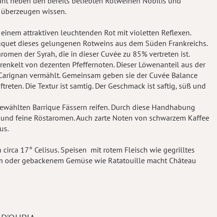
int neben den bereits beliebten Rotweinen Nobilis und
 überzeugen wissen.
inem attraktiven leuchtenden Rot mit violetten Reflexen.
ouquet dieses gelungenen Rotweins aus dem Süden Frankreichs.
men der Syrah, die in dieser Cuvée zu 85% vertreten ist.
renkelt von dezenten Pfeffernoten. Dieser Löwenanteil aus der
 Carignan vermählt. Gemeinsam geben sie der Cuvée Balance
eten. Die Textur ist samtig. Der Geschmack ist saftig, süß und
gewählten Barrique Fässern reifen. Durch diese Handhabung
 und feine Röstaromen. Auch zarte Noten von schwarzem Kaffee
us.
circa 17° Celisus. Speisen mit rotem Fleisch wie gegrilltes
ltem oder gebackenem Gemüse wie Ratatouille macht Château