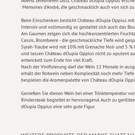
Abend zelebrieren lässt. Château dOupia Oppius ersche
Memoires d'André, die geschmacklich auch von sich zu
Beim Einschenken besticht Château dOupia Oppius mit e
Intensiv und vollmundig so gestaltet sich auch das B
Am Gaumen zeigen sich die hochkonzentrierten Fruchtaro
Cassis, Brombeere - die geschmackliche Tiefe wird gesp
Syrah-Traube wird mit 10% mit Grenache Noir und 5 %
und lassen Château dOupia Oppius nicht zu opulent auftr
entwickelt zum Ende hin viel Kraft.
Nach der Vinifizierung darf der Wein 12 Monate in aus
erhält der Rotwein neben Komplexität noch mehr Tiefe
bespielen die Aromenpalette von Château dOupia Oppi
Genießen Sie diesen Wein bei einer Trinktemperatur von 
Rindersteak begleitet er hervorragend. Auch zu geril
dOupia Oppius eine sehr gute Figur.