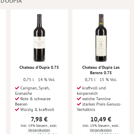
D'OUPIA
Chateau d'Oupia 0.75
Chateau d'Oupia Les
Barons 0.75
0,75 l
14 % Vol.
0,75 l
15 % Vol.
Carignan, Syrah,
kraftvoll und
Grenache
körperreich
Rote & schwarze
weiche Tannine
Beeren
starkes Preis-Genuss-
Würzig & kraftvoll
Verhältnis
7,98 €
10,49 €
Inkl. 19% Steuern
,
exkl.
Inkl. 19% Steuern
,
exkl.
Versandkosten
Versandkosten