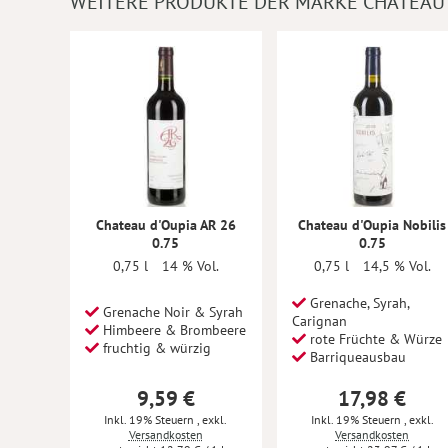
WEITERE PRODUKTE DER MARKE CHATEAU 
Chateau d'Oupia AR 26
Chateau d'Oupia Nobilis
0.75
0.75
0,75 l
14 % Vol.
0,75 l
14,5 % Vol.
Grenache, Syrah,
Grenache Noir & Syrah
Carignan
Himbeere & Brombeere
rote Früchte & Würze
fruchtig & würzig
Barriqueausbau
9,59 €
17,98 €
Inkl. 19% Steuern
,
exkl.
Inkl. 19% Steuern
,
exkl.
Versandkosten
Versandkosten