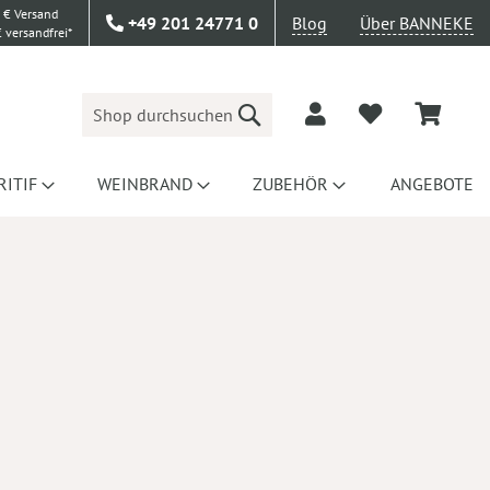
 € Versand
+49 201 24771 0
Blog
Über BANNEKE
 versandfrei*
Suche
RITIF
WEINBRAND
ZUBEHÖR
ANGEBOTE