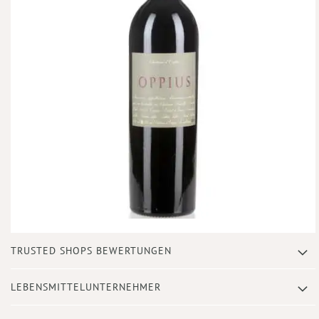
Zum
TRUSTED SHOPS BEWERTUNGEN
Anfang
der
Bildergalerie
LEBENSMITTELUNTERNEHMER
springen