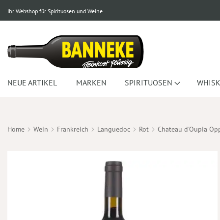
Ihr Webshop für Spirituosen und Weine
NEUE ARTIKEL
MARKEN
SPIRITUOSEN
WHISK
Home
Wein
Frankreich
Languedoc
Rot
Chateau d'Oupia Opp
Zum
Ende
der
Bildergalerie
springen