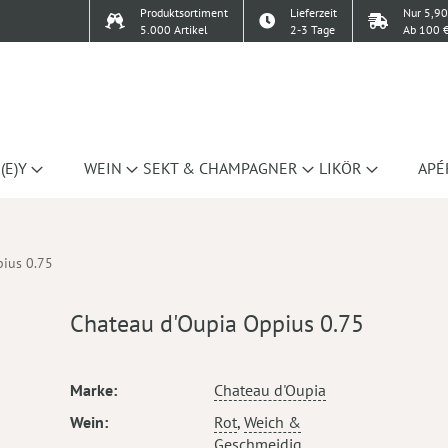
Produktsortiment
Lieferzeit
Nur 5,90
5.000 Artikel
2-3 Tage
Ab 100 €
(E)Y
WEIN
SEKT & CHAMPAGNER
LIKÖR
APÉ
ius 0.75
Chateau d'Oupia Oppius 0.75
Mehr
Marke
Chateau d'Oupia
Informationen
Wein
Rot
,
Weich &
Geschmeidig