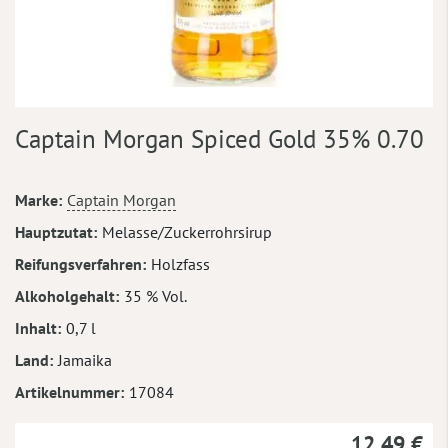
Zum
Captain Morgan Spiced Gold 35% 0.70
Anfang
der
Bildergalerie
Mehr
Marke
Captain Morgan
springen
Informationen
Hauptzutat
Melasse/Zuckerrohrsirup
Reifungsverfahren
Holzfass
Alkoholgehalt
35 % Vol.
Inhalt
0,7 l
Land
Jamaika
Artikelnummer
17084
12,49 €