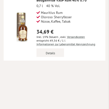
Bougainville VSOP Rum 40% 0.70
0,7 l
40 % Vol.
Mauritius Rum
Oloroso Sherryfässer
Nüsse, Kaffee, Tabak
34,69 €
Inkl. 19% Steuern
,
exkl.
Versandkosten
49,56 €
/ 1 l
Informationen zur Lebensmittel Kennzeichnung
Details