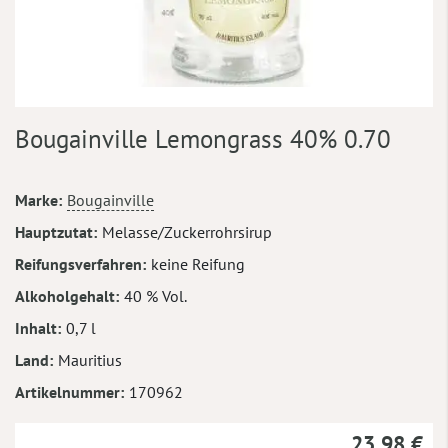
Zum
Bougainville Lemongrass 40% 0.70
Anfang
der
Bildergalerie
Mehr
Marke
Bougainville
springen
Informationen
Hauptzutat
Melasse/Zuckerrohrsirup
Reifungsverfahren
keine Reifung
Alkoholgehalt
40 % Vol.
Inhalt
0,7 l
Land
Mauritius
Artikelnummer
170962
23,98 €