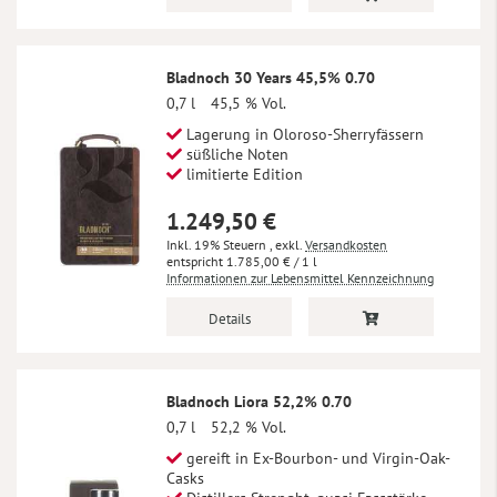
Bladnoch 30 Years 45,5% 0.70
0,7 l
45,5 % Vol.
Lagerung in Oloroso-Sherryfässern
süßliche Noten
limitierte Edition
1.249,50 €
Inkl. 19% Steuern
,
exkl.
Versandkosten
1.785,00 €
/ 1 l
Informationen zur Lebensmittel Kennzeichnung
Details
Bladnoch Liora 52,2% 0.70
0,7 l
52,2 % Vol.
gereift in Ex-Bourbon- und Virgin-Oak-
Casks