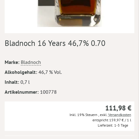
Zum
Bladnoch 16 Years 46,7% 0.70
Anfang
der
Bildergalerie
Mehr
Marke
Bladnoch
springen
Informationen
Alkoholgehalt
46,7 % Vol.
Inhalt
0,7 l
Artikelnummer
100778
111,98 €
Inkl. 19% Steuern
,
exkl.
Versandkosten
159,97 €
/ 1 l
Lieferzeit
1-3 Tage