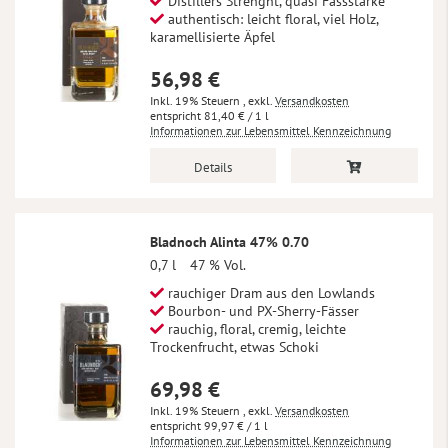
Distillers Strenght, quasi Fassstärke
authentisch: leicht floral, viel Holz,
karamellisierte Äpfel
56,98 €
Inkl. 19% Steuern
,
exkl.
Versandkosten
81,40 €
/ 1 l
Informationen zur Lebensmittel Kennzeichnung
Details
Bladnoch Alinta 47% 0.70
0,7 l
47 % Vol.
rauchiger Dram aus den Lowlands
Bourbon- und PX-Sherry-Fässer
rauchig, floral, cremig, leichte
Trockenfrucht, etwas Schoki
69,98 €
Inkl. 19% Steuern
,
exkl.
Versandkosten
99,97 €
/ 1 l
Informationen zur Lebensmittel Kennzeichnung