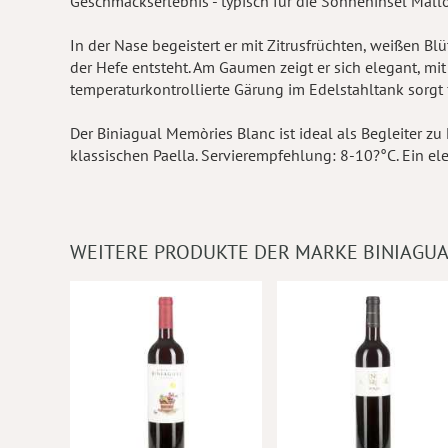
Geschmackserlebnis - typisch für die Sonneninsel Mallo
In der Nase begeistert er mit Zitrusfrüchten, weißen B
der Hefe entsteht. Am Gaumen zeigt er sich elegant, mi
temperaturkontrollierte Gärung im Edelstahltank sorgt fü
Der Biniagual Memòries Blanc ist ideal als Begleiter zu
klassischen Paella. Servierempfehlung: 8-10?°C. Ein el
WEITERE PRODUKTE DER MARKE BINIAGU