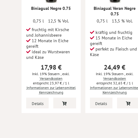
Biniagual Negre 0.75
Biniagual Veran Negre
0.75
0,75 l
12,5 % Vol.
0,75 l
13,5 % Vol.
fruchtig mit Kirsche
kräftig und fruchtig
und Johannisbeere
15 Monate in Eiche
12 Monate in Eiche
gereift
gereift
perfekt zu Fleisch und
ideal zu Wurstwaren
Käse
und Käse
17,98 €
24,49 €
Inkl. 19% Steuern
,
exkl.
Inkl. 19% Steuern
,
exkl.
Versandkosten
Versandkosten
23,97 €
/ 1 l
32,65 €
/ 1 l
Informationen zur Lebensmittel
Informationen zur Lebensmitte
Kennzeichnung
Kennzeichnung
Details
Details