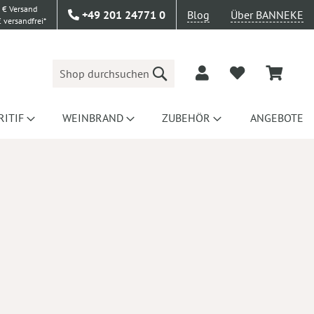
 € Versand
+49 201 24771 0
Blog
Über BANNEKE
 versandfrei*
Suche
RITIF
WEINBRAND
ZUBEHÖR
ANGEBOTE