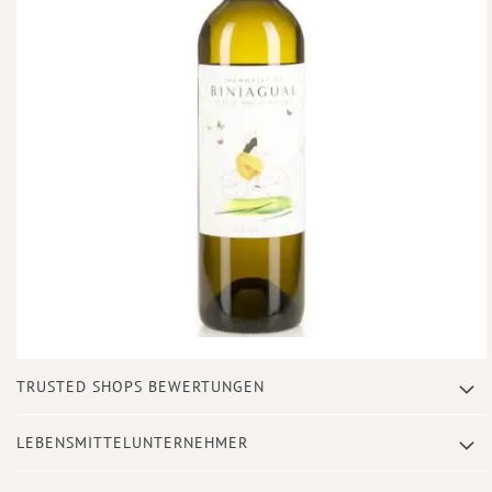
Zum
TRUSTED SHOPS BEWERTUNGEN
Anfang
der
Bildergalerie
LEBENSMITTELUNTERNEHMER
springen