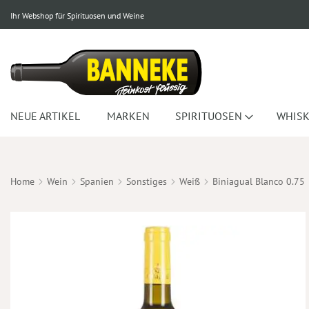
Ihr Webshop für Spirituosen und Weine
NEUE ARTIKEL
MARKEN
SPIRITUOSEN
WHISK
Home
Wein
Spanien
Sonstiges
Weiß
Biniagual Blanco 0.75
Zum
Ende
der
Bildergalerie
springen