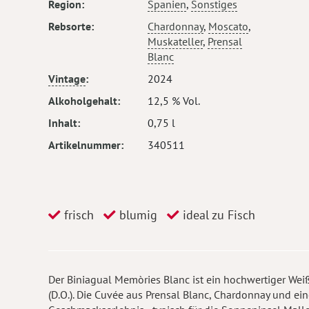
Region
Spanien
,
Sonstiges
Rebsorte
Chardonnay
,
Moscato
,
Muskateller
,
Prensal
Blanc
Vintage
2024
Alkoholgehalt
12,5 % Vol.
Inhalt
0,75 l
Artikelnummer
340511
frisch
blumig
ideal zu Fisch
Der Biniagual Memòries Blanc ist ein hochwertiger We
(D.O.). Die Cuvée aus Prensal Blanc, Chardonnay und e