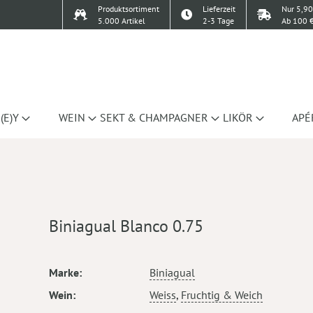
Produktsortiment
Lieferzeit
Nur 5,90
5.000 Artikel
2-3 Tage
Ab 100 €
(E)Y
WEIN
SEKT & CHAMPAGNER
LIKÖR
APÉ
Biniagual Blanco 0.75
Mehr
Marke
Biniagual
Informationen
Wein
Weiss
,
Fruchtig & Weich