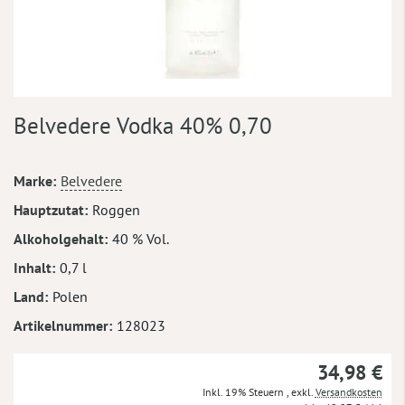
Zum
Belvedere Vodka 40% 0,70
Anfang
der
Bildergalerie
Mehr
Marke
Belvedere
springen
Informationen
Hauptzutat
Roggen
Alkoholgehalt
40 % Vol.
Inhalt
0,7 l
Land
Polen
Artikelnummer
128023
34,98 €
Inkl. 19% Steuern
,
exkl.
Versandkosten