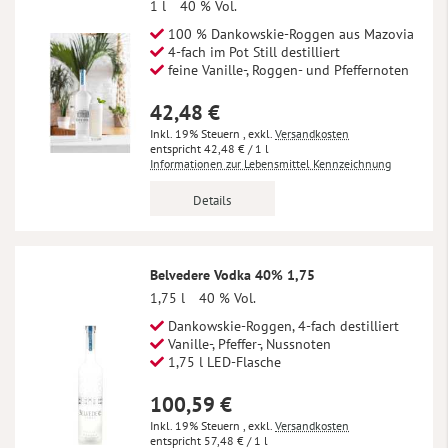
1 l
40 % Vol.
100 % Dankowskie-Roggen aus Mazovia
4-fach im Pot Still destilliert
feine Vanille-, Roggen- und Pfeffernoten
42,48 €
Inkl. 19% Steuern
,
exkl.
Versandkosten
42,48 €
/ 1 l
Informationen zur Lebensmittel Kennzeichnung
Details
Belvedere Vodka 40% 1,75
1,75 l
40 % Vol.
Dankowskie-Roggen, 4-fach destilliert
Vanille-, Pfeffer-, Nussnoten
1,75 l LED-Flasche
100,59 €
Inkl. 19% Steuern
,
exkl.
Versandkosten
57,48 €
/ 1 l