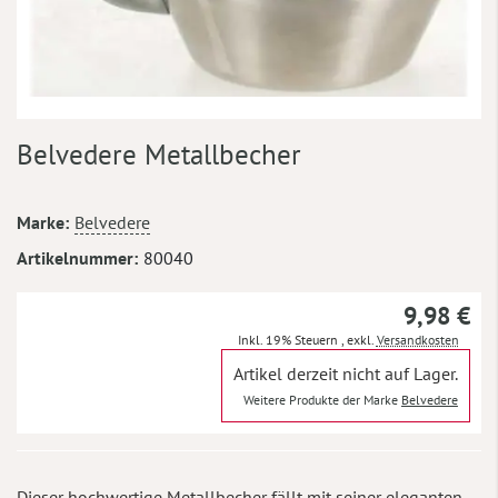
Zum
Belvedere Metallbecher
Anfang
der
Bildergalerie
Mehr
Marke
Belvedere
springen
Informationen
Artikelnummer
80040
9,98 €
Inkl. 19% Steuern
,
exkl.
Versandkosten
Artikel derzeit nicht auf Lager.
Weitere Produkte der Marke
Belvedere
Dieser hochwertige Metallbecher fällt mit seiner eleganten