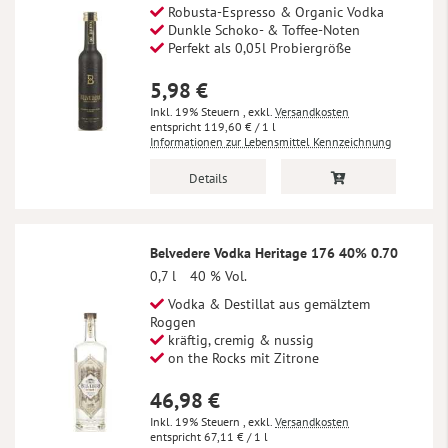
Robusta-Espresso & Organic Vodka
Dunkle Schoko- & Toffee-Noten
Perfekt als 0,05l Probiergröße
5,98 €
Inkl. 19% Steuern
,
exkl.
Versandkosten
119,60 €
/ 1 l
Informationen zur Lebensmittel Kennzeichnung
Details
Belvedere Vodka Heritage 176 40% 0.70
0,7 l
40 % Vol.
Vodka & Destillat aus gemälztem
Roggen
kräftig, cremig & nussig
on the Rocks mit Zitrone
46,98 €
Inkl. 19% Steuern
,
exkl.
Versandkosten
67,11 €
/ 1 l