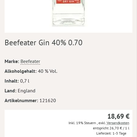
Zum
Beefeater Gin 40% 0.70
Anfang
der
Bildergalerie
Mehr
Marke
Beefeater
springen
Informationen
Alkoholgehalt
40 % Vol.
Inhalt
0,7 l
Land
England
Artikelnummer
121620
18,69 €
Inkl. 19% Steuern
,
exkl.
Versandkosten
26,70 €
/ 1 l
Lieferzeit
1-3 Tage