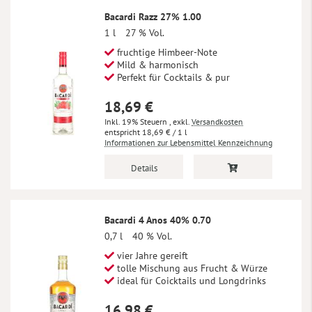
Bacardi Razz 27% 1.00
1 l
27 % Vol.
fruchtige Himbeer-Note
Mild & harmonisch
Perfekt für Cocktails & pur
18,69 €
Inkl. 19% Steuern
,
exkl.
Versandkosten
18,69 €
/ 1 l
Informationen zur Lebensmittel Kennzeichnung
Details
Bacardi 4 Anos 40% 0.70
0,7 l
40 % Vol.
vier Jahre gereift
tolle Mischung aus Frucht & Würze
ideal für Coicktails und Longdrinks
16,98 €