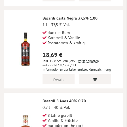
Bacardi Carta Negra 37,5% 1.00
1 l
37,5 % Vol.
dunkler Rum
Karamell & Vanille
Röstaromen & kräftig
18,69 €
Inkl. 19% Steuern
,
exkl.
Versandkosten
18,69 €
/ 1 l
Informationen zur Lebensmittel Kennzeichnung
Details
Bacardi 8 Anos 40% 0.70
0,7 l
40 % Vol.
8 Jahre gereift
Vanille & Früchte
pur oder on the rocks