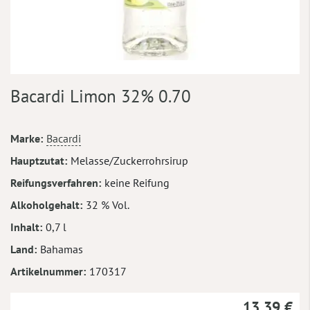
Zum
Bacardi Limon 32% 0.70
Anfang
der
Bildergalerie
Mehr
Marke
Bacardi
springen
Informationen
Hauptzutat
Melasse/Zuckerrohrsirup
Reifungsverfahren
keine Reifung
Alkoholgehalt
32 % Vol.
Inhalt
0,7 l
Land
Bahamas
Artikelnummer
170317
13,39 €