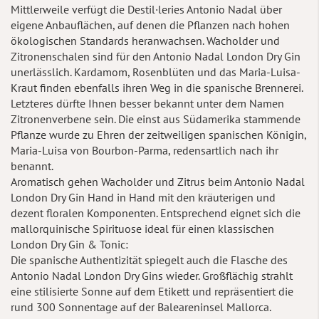
Mittlerweile verfügt die Destil·leries Antonio Nadal über
eigene Anbauflächen, auf denen die Pflanzen nach hohen
ökologischen Standards heranwachsen. Wacholder und
Zitronenschalen sind für den Antonio Nadal London Dry Gin
unerlässlich. Kardamom, Rosenblüten und das Maria-Luisa-
Kraut finden ebenfalls ihren Weg in die spanische Brennerei.
Letzteres dürfte Ihnen besser bekannt unter dem Namen
Zitronenverbene sein. Die einst aus Südamerika stammende
Pflanze wurde zu Ehren der zeitweiligen spanischen Königin,
Maria-Luisa von Bourbon-Parma, redensartlich nach ihr
benannt.
Aromatisch gehen Wacholder und Zitrus beim Antonio Nadal
London Dry Gin Hand in Hand mit den kräuterigen und
dezent floralen Komponenten. Entsprechend eignet sich die
mallorquinische Spirituose ideal für einen klassischen
London Dry Gin & Tonic:
Die spanische Authentizität spiegelt auch die Flasche des
Antonio Nadal London Dry Gins wieder. Großflächig strahlt
eine stilisierte Sonne auf dem Etikett und repräsentiert die
rund 300 Sonnentage auf der Baleareninsel Mallorca.