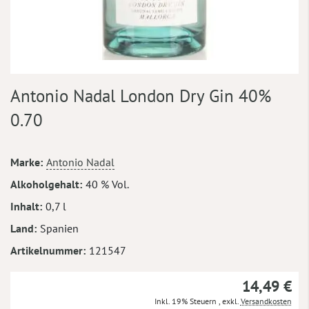
Zum
Antonio Nadal London Dry Gin 40%
Anfang
der
0.70
Bildergalerie
springen
Mehr
Marke
Antonio Nadal
Informationen
Alkoholgehalt
40 % Vol.
Inhalt
0,7 l
Land
Spanien
Artikelnummer
121547
14,49 €
Inkl. 19% Steuern
,
exkl.
Versandkosten