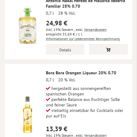
Antonio Nadal Herbes de Mallorca Reserva
Familiar 28% 0.70
0,7 l
28 % Vol.
24,98 €
Inkl. 19% Steuern
,
exkl.
Versandkosten
35,69 €
/ 1 l
Informationen zur Lebensmittel Kennzeichnung
Details
Bora Bora Orangen Liqueur 20% 0.70
0,7 l
20 % Vol.
hergestellt aus sonnengereiften
spanischen Orangen
perfekte Balance aus fruchtiger Süße
und feiner Säure
vielseitig einsetzbar für Cocktails oder
pur auf Eis
13,39 €
Inkl. 19% Steuern
,
exkl.
Versandkosten