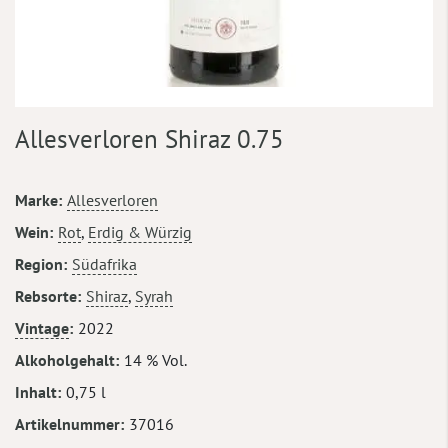
Zum
Allesverloren Shiraz 0.75
Anfang
der
Bildergalerie
Mehr
Marke
Allesverloren
springen
Informationen
Wein
Rot
,
Erdig & Würzig
Region
Südafrika
Rebsorte
Shiraz
,
Syrah
Vintage
2022
Alkoholgehalt
14 % Vol.
Inhalt
0,75 l
Artikelnummer
37016