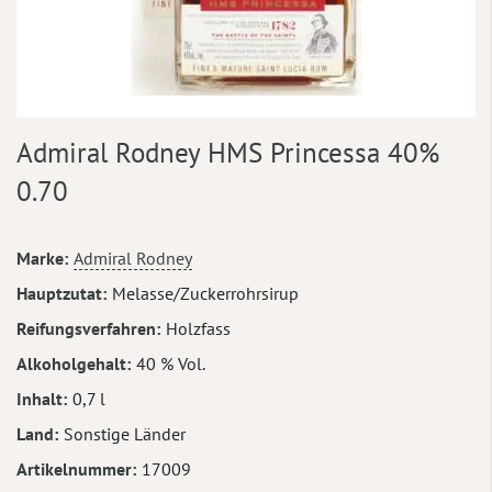
Zum
Admiral Rodney HMS Princessa 40%
Anfang
der
0.70
Bildergalerie
springen
Mehr
Marke
Admiral Rodney
Informationen
Hauptzutat
Melasse/Zuckerrohrsirup
Reifungsverfahren
Holzfass
Alkoholgehalt
40 % Vol.
Inhalt
0,7 l
Land
Sonstige Länder
Artikelnummer
17009