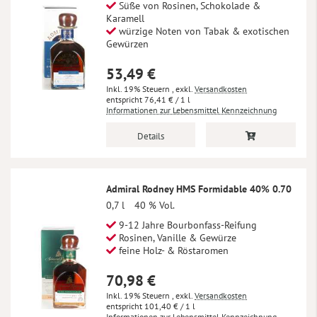
Süße von Rosinen, Schokolade &
Karamell
würzige Noten von Tabak & exotischen
Gewürzen
53,49 €
Inkl. 19% Steuern
,
exkl.
Versandkosten
76,41 €
/ 1 l
Informationen zur Lebensmittel Kennzeichnung
Details
Admiral Rodney HMS Formidable 40% 0.70
0,7 l
40 % Vol.
9-12 Jahre Bourbonfass-Reifung
Rosinen, Vanille & Gewürze
feine Holz- & Röstaromen
70,98 €
Inkl. 19% Steuern
,
exkl.
Versandkosten
101,40 €
/ 1 l
Informationen zur Lebensmittel Kennzeichnung