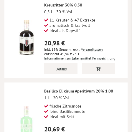
Kreuzritter 30% 0.50
0,5 l
30 % Vol.
11 Kräuter & 47 Extrakte
aromatisch & kraftvoll
ideal als Digestif
20,98 €
Inkl. 19% Steuern
,
exkl.
Versandkosten
41,96 €
/ 1 l
Informationen zur Lebensmittel Kennzeichnung
Details
Basilico Elixirum Aperitivum 20% 1.00
1 l
20 % Vol.
frische Zitrusnote
feine Basilikumnote
ideal mit Sekt
20,69 €