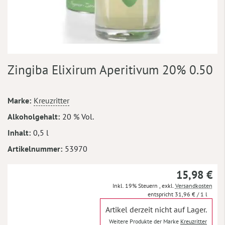
Zum
Zingiba Elixirum Aperitivum 20% 0.50
Anfang
der
Bildergalerie
Mehr
Marke
Kreuzritter
springen
Informationen
Alkoholgehalt
20 % Vol.
Inhalt
0,5 l
Artikelnummer
53970
15,98 €
Inkl. 19% Steuern
,
exkl.
Versandkosten
31,96 €
/ 1 l
Artikel derzeit nicht auf Lager.
Weitere Produkte der Marke
Kreuzritter