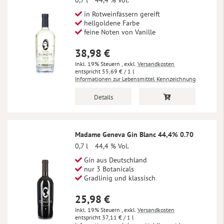
0,7 l
44,4 % Vol.
in Rotweinfässern gereift
hellgoldene Farbe
feine Noten von Vanille
38,98 €
Inkl. 19% Steuern
,
exkl.
Versandkosten
55,69 €
/ 1 l
Informationen zur Lebensmittel Kennzeichnung
Details
Madame Geneva Gin Blanc 44,4% 0.70
0,7 l
44,4 % Vol.
Gin aus Deutschland
nur 3 Botanicals
Gradlinig und klassisch
25,98 €
Inkl. 19% Steuern
,
exkl.
Versandkosten
37,11 €
/ 1 l