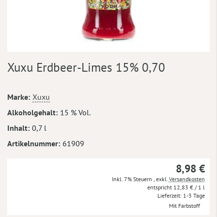
Zum
Xuxu Erdbeer-Limes 15% 0,70
Anfang
der
Bildergalerie
Mehr
Marke
Xuxu
springen
Informationen
Alkoholgehalt
15 % Vol.
Inhalt
0,7 l
Artikelnummer
61909
8,98 €
Inkl. 7% Steuern
,
exkl.
Versandkosten
12,83 €
/ 1 l
Lieferzeit
1-3 Tage
Mit Farbstoff