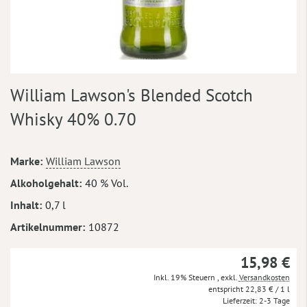
Zum
William Lawson's Blended Scotch
Anfang
der
Whisky 40% 0.70
Bildergalerie
springen
Mehr
Marke
William Lawson
Informationen
Alkoholgehalt
40 % Vol.
Inhalt
0,7 l
Artikelnummer
10872
15,98 €
Inkl. 19% Steuern
,
exkl.
Versandkosten
22,83 €
/ 1 l
Lieferzeit
2-3 Tage