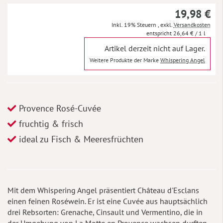
19,98 €
Inkl. 19% Steuern
,
exkl.
Versandkosten
26,64 €
/ 1 l
Artikel derzeit nicht auf Lager.
Weitere Produkte der Marke
Whispering Angel
Provence Rosé-Cuvée
fruchtig & frisch
ideal zu Fisch & Meeresfrüchten
Mit dem Whispering Angel präsentiert Château d'Esclans
einen feinen Roséwein. Er ist eine Cuvée aus hauptsächlich
drei Rebsorten: Grenache, Cinsault und Vermentino, die in
der Umgebung von La Motte en Provence wachsen durften.