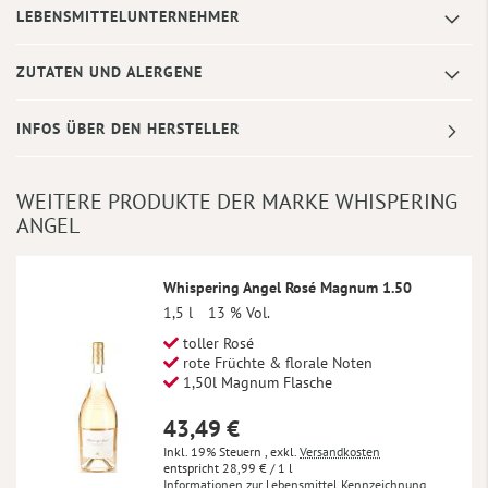
LEBENSMITTELUNTERNEHMER
ZUTATEN UND ALERGENE
INFOS ÜBER DEN HERSTELLER
WEITERE PRODUKTE DER MARKE WHISPERING
ANGEL
Whispering Angel Rosé Magnum 1.50
1,5 l
13 % Vol.
toller Rosé
rote Früchte & florale Noten
1,50l Magnum Flasche
43,49 €
Inkl. 19% Steuern
,
exkl.
Versandkosten
28,99 €
/ 1 l
Informationen zur Lebensmittel Kennzeichnung