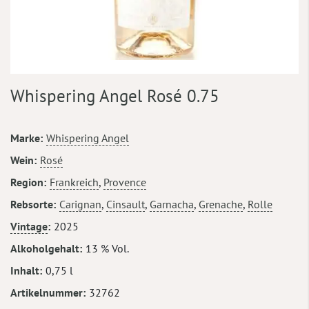
Zum
Whispering Angel Rosé 0.75
Anfang
der
Bildergalerie
Mehr
Marke
Whispering Angel
springen
Informationen
Wein
Rosé
Region
Frankreich
,
Provence
Rebsorte
Carignan
,
Cinsault
,
Garnacha
,
Grenache
,
Rolle
Vintage
2025
Alkoholgehalt
13 % Vol.
Inhalt
0,75 l
Artikelnummer
32762