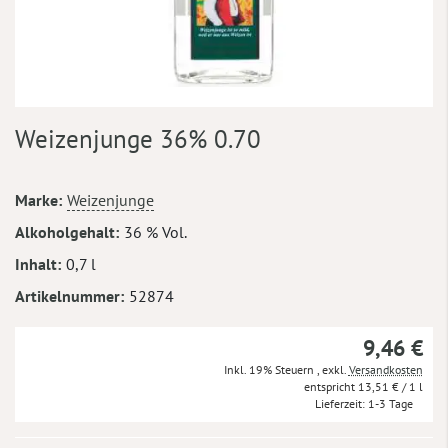
Zum
Weizenjunge 36% 0.70
Anfang
der
Bildergalerie
Mehr
Marke
Weizenjunge
springen
Informationen
Alkoholgehalt
36 % Vol.
Inhalt
0,7 l
Artikelnummer
52874
9,46 €
Inkl. 19% Steuern
,
exkl.
Versandkosten
13,51 €
/ 1 l
Lieferzeit
1-3 Tage