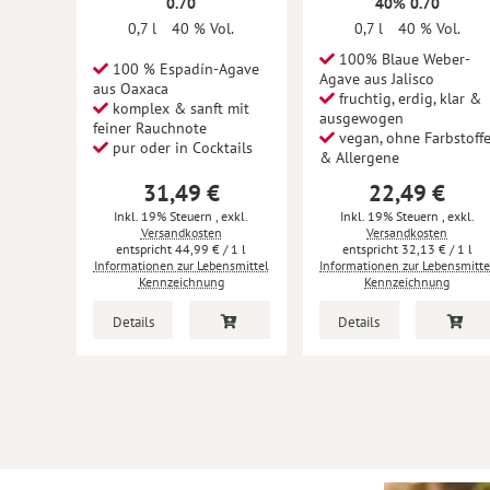
0.70
40% 0.70
0,7 l
40 % Vol.
0,7 l
40 % Vol.
100% Blaue Weber-
100 % Espadín-Agave
Agave aus Jalisco
aus Oaxaca
fruchtig, erdig, klar &
komplex & sanft mit
ausgewogen
feiner Rauchnote
vegan, ohne Farbstoff
pur oder in Cocktails
& Allergene
31,49 €
22,49 €
Inkl. 19% Steuern
,
exkl.
Inkl. 19% Steuern
,
exkl.
Versandkosten
Versandkosten
44,99 €
/ 1 l
32,13 €
/ 1 l
Informationen zur Lebensmittel
Informationen zur Lebensmitte
Kennzeichnung
Kennzeichnung
Details
Details