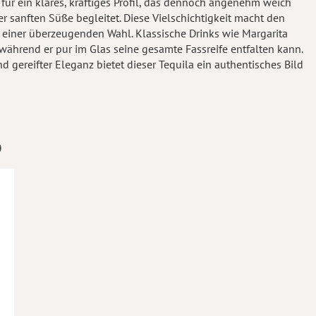
 für ein klares, kräftiges Profil, das dennoch angenehm weich
er sanften Süße begleitet. Diese Vielschichtigkeit macht den
 einer überzeugenden Wahl. Klassische Drinks wie Margarita
 während er pur im Glas seine gesamte Fassreife entfalten kann.
d gereifter Eleganz bietet dieser Tequila ein authentisches Bild
O