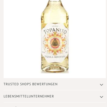
Zum
TRUSTED SHOPS BEWERTUNGEN
Anfang
der
Bildergalerie
LEBENSMITTELUNTERNEHMER
springen