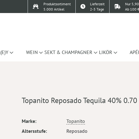
Produktsortiment
Lieferzeit
Nur 5,90
5.000 Artikel
2-3 Tage
Ab 100 €
(E)Y
WEIN
SEKT & CHAMPAGNER
LIKÖR
APÉ
Topanito Reposado Tequila 40% 0.70
Mehr
Marke
Topanito
Informationen
Altersstufe
Reposado