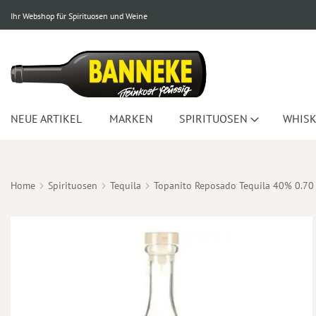
Ihr Webshop für Spirituosen und Weine
NEUE ARTIKEL
MARKEN
SPIRITUOSEN
WHISK
Home
Spirituosen
Tequila
Topanito Reposado Tequila 40% 0.70
Zum
Ende
der
Bildergalerie
springen