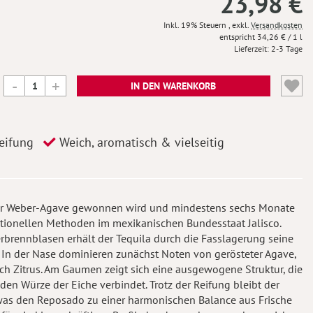
23,98 €
Inkl. 19% Steuern
,
exkl.
Versandkosten
34,26 €
/ 1 l
Lieferzeit
2-3 Tage
IN DEN WARENKORB
eifung
Weich, aromatisch & vielseitig
auer Weber-Agave gewonnen wird und mindestens sechs Monate
aditionellen Methoden im mexikanischen Bundesstaat Jalisco.
brennblasen erhält der Tequila durch die Fasslagerung seine
. In der Nase dominieren zunächst Noten von gerösteter Agave,
ch Zitrus. Am Gaumen zeigt sich eine ausgewogene Struktur, die
en Würze der Eiche verbindet. Trotz der Reifung bleibt der
 was den Reposado zu einer harmonischen Balance aus Frische