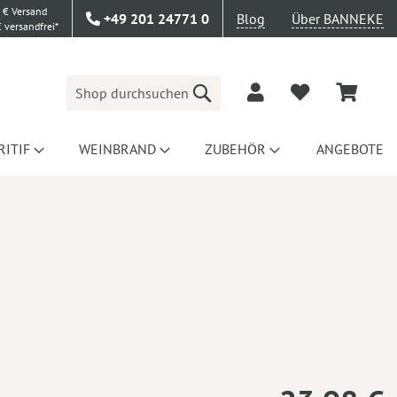
 € Versand
+49 201 24771 0
Blog
Über BANNEKE
 versandfrei*
Suche
RITIF
WEINBRAND
ZUBEHÖR
ANGEBOTE