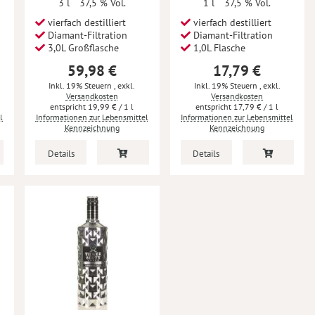
3 l
37,5 % Vol.
1 l
37,5 % Vol.
vierfach destilliert
vierfach destilliert
Diamant-Filtration
Diamant-Filtration
3,0L Großflasche
1,0L Flasche
59,98 €
17,79 €
Inkl. 19% Steuern
,
exkl.
Inkl. 19% Steuern
,
exkl.
Versandkosten
Versandkosten
19,99 €
/ 1 l
17,79 €
/ 1 l
l
Informationen zur Lebensmittel
Informationen zur Lebensmittel
Kennzeichnung
Kennzeichnung
Details
Details