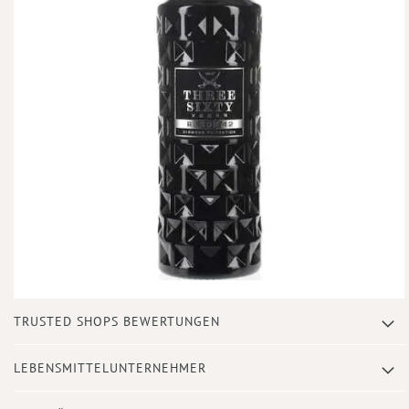
Zum
TRUSTED SHOPS BEWERTUNGEN
Anfang
der
Bildergalerie
LEBENSMITTELUNTERNEHMER
springen