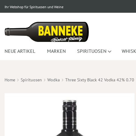
Ihr Webshop für Spirituosen und Weine
NEUE ARTIKEL
MARKEN
SPIRITUOSEN
WHISK
Home
Spirituosen
Wodka
Three Sixty Black 42 Vodka 42% 0.70
Zum
Ende
der
Bildergalerie
springen