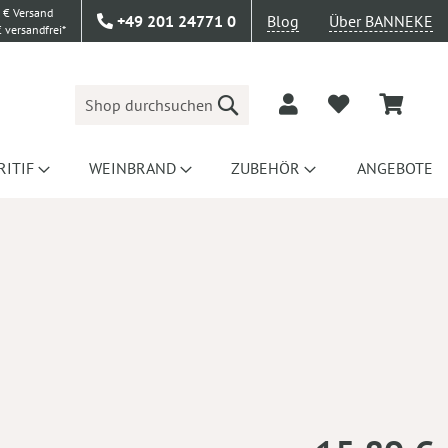
 € Versand
+49 201 24771 0
Blog
Über BANNEKE
 versandfrei*
Suche
RITIF
WEINBRAND
ZUBEHÖR
ANGEBOTE