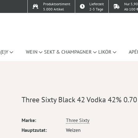
Produktsortiment
Lieferzeit
Nur 5,90
5.000 Artikel
2-3 Tage
Ab 100 €
(E)Y
WEIN
SEKT & CHAMPAGNER
LIKÖR
APÉ
Three Sixty Black 42 Vodka 42% 0.70
Mehr
Marke
Three Sixty
Informationen
Hauptzutat
Weizen