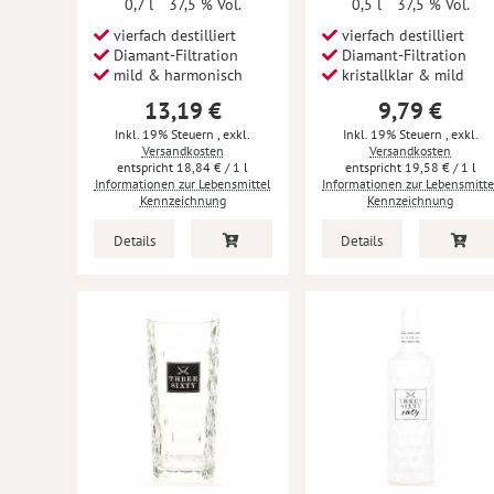
0,7 l
37,5 % Vol.
0,5 l
37,5 % Vol.
vierfach destilliert
vierfach destilliert
Diamant-Filtration
Diamant-Filtration
mild & harmonisch
kristallklar & mild
13,19 €
9,79 €
Inkl. 19% Steuern
,
exkl.
Inkl. 19% Steuern
,
exkl.
Versandkosten
Versandkosten
18,84 €
/ 1 l
19,58 €
/ 1 l
Informationen zur Lebensmittel
Informationen zur Lebensmitte
Kennzeichnung
Kennzeichnung
Details
Details