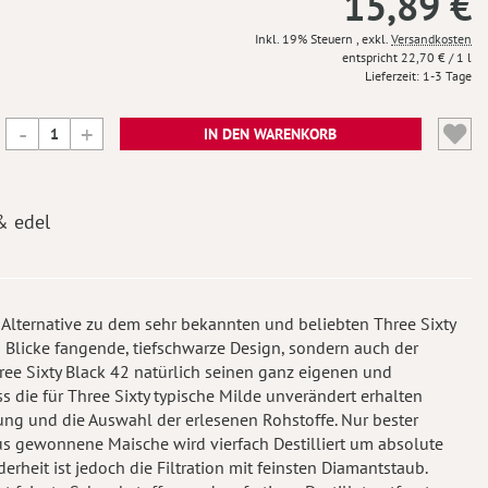
15,89 €
Inkl. 19% Steuern
,
exkl.
Versandkosten
22,70 €
/ 1 l
Lieferzeit
1-3 Tage
IN DEN WARENKORB
& edel
e Alternative zu dem sehr bekannten und beliebten Three Sixty
nd Blicke fangende, tiefschwarze Design, sondern auch der
ee Sixty Black 42 natürlich seinen ganz eigenen und
ss die für Three Sixty typische Milde unverändert erhalten
lung und die Auswahl der erlesenen Rohstoffe. Nur bester
us gewonnene Maische wird vierfach Destilliert um absolute
derheit ist jedoch die Filtration mit feinsten Diamantstaub.