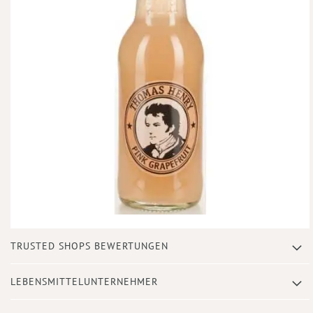
Zum
TRUSTED SHOPS BEWERTUNGEN
Anfang
der
Bildergalerie
LEBENSMITTELUNTERNEHMER
springen