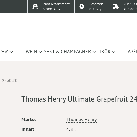
Produktsortiment
Lieferzeit
Nur 5,90
5.000 Artikel
2-3 Tage
Ab 100 €
(E)Y
WEIN
SEKT & CHAMPAGNER
LIKÖR
APÉ
t 24x0.20
Thomas Henry Ultimate Grapefruit 2
Mehr
Marke
Thomas Henry
Informationen
Inhalt
4,8 l