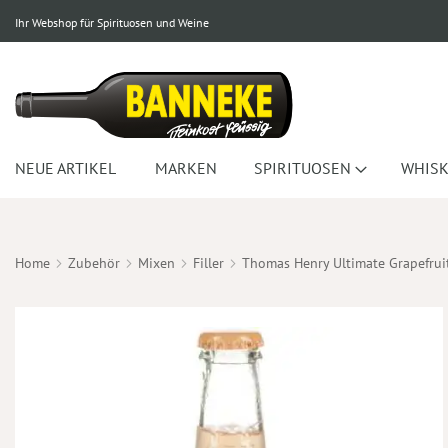
Ihr Webshop für Spirituosen und Weine
NEUE ARTIKEL
MARKEN
SPIRITUOSEN
WHISK
Home
Zubehör
Mixen
Filler
Thomas Henry Ultimate Grapefrui
Zum
Ende
der
Bildergalerie
springen