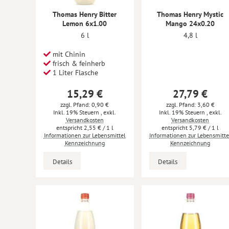
Thomas Henry Bitter
Thomas Henry Mystic
Lemon 6x1.00
Mango 24x0.20
6 l
4,8 l
mit Chinin
frisch & feinherb
1 Liter Flasche
15,29 €
27,79 €
zzgl. Pfand: 0,90 €
zzgl. Pfand: 3,60 €
Inkl. 19% Steuern
,
exkl.
Inkl. 19% Steuern
,
exkl.
Versandkosten
Versandkosten
2,55 €
/ 1 l
5,79 €
/ 1 l
Informationen zur Lebensmittel
Informationen zur Lebensmitte
Kennzeichnung
Kennzeichnung
Details
Details