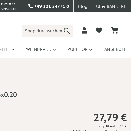
 € Versand
+49 201 24771 0
Blog
Über BANNEKE
 versandfrei*
Suche
RITIF
WEINBRAND
ZUBEHÖR
ANGEBOTE
4x0.20
27,79 €
zzgl. Pfand: 3,60 €