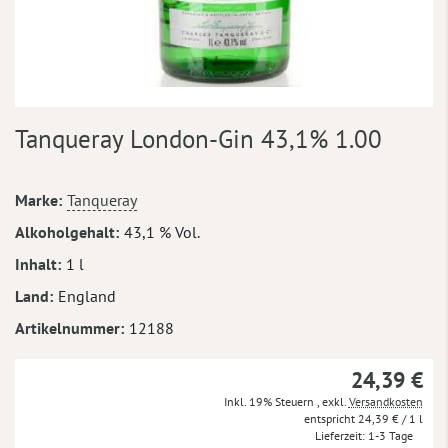
Zum
Tanqueray London-Gin 43,1% 1.00
Anfang
der
Bildergalerie
Mehr
Marke
Tanqueray
springen
Informationen
Alkoholgehalt
43,1 % Vol.
Inhalt
1 l
Land
England
Artikelnummer
12188
24,39 €
Inkl. 19% Steuern
,
exkl.
Versandkosten
24,39 €
/ 1 l
Lieferzeit
1-3 Tage