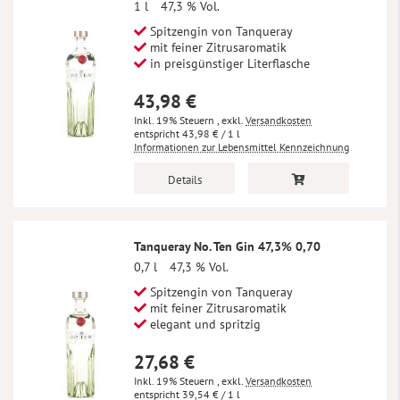
1 l
47,3 % Vol.
Spitzengin von Tanqueray
mit feiner Zitrusaromatik
in preisgünstiger Literflasche
43,98 €
Inkl. 19% Steuern
,
exkl.
Versandkosten
43,98 €
/ 1 l
Informationen zur Lebensmittel Kennzeichnung
Details
Tanqueray No. Ten Gin 47,3% 0,70
0,7 l
47,3 % Vol.
Spitzengin von Tanqueray
mit feiner Zitrusaromatik
elegant und spritzig
27,68 €
Inkl. 19% Steuern
,
exkl.
Versandkosten
39,54 €
/ 1 l