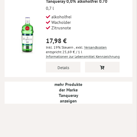
Tanqueray 0,0% alkoholfrei 0.70
0,7 l
alkoholfrei
Wacholder
Zitrusnote
17,98 €
Inkl. 19% Steuern
,
exkl.
Versandkosten
25,69 €
/ 1 l
Informationen zur Lebensmittel Kennzeichnung
Details
mehr Produkte
der Marke
Tanqueray
anzeigen