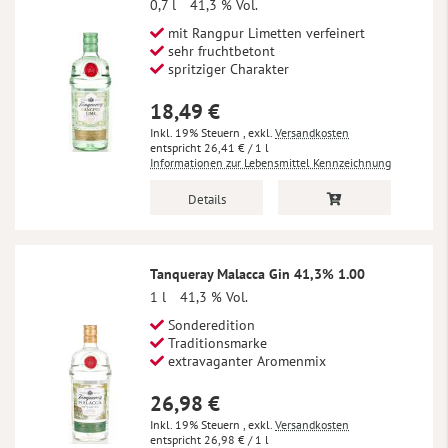
0,7 l
41,3 % Vol.
mit Rangpur Limetten verfeinert
sehr fruchtbetont
spritziger Charakter
18,49 €
Inkl. 19% Steuern
,
exkl.
Versandkosten
26,41 €
/ 1 l
Informationen zur Lebensmittel Kennzeichnung
Details
Tanqueray Malacca Gin 41,3% 1.00
1 l
41,3 % Vol.
Sonderedition
Traditionsmarke
extravaganter Aromenmix
26,98 €
Inkl. 19% Steuern
,
exkl.
Versandkosten
26,98 €
/ 1 l