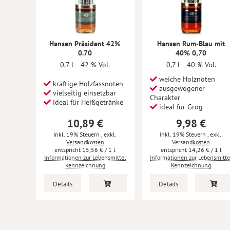
Hansen Präsident 42%
Hansen Rum-Blau mit
0.70
40% 0,70
0,7 l
42 % Vol.
0,7 l
40 % Vol.
weiche Holznoten
kräftige Holzfassnoten
ausgewogener
vielseitig einsetzbar
Charakter
ideal für Heißgetränke
ideal für Grog
10,89 €
9,98 €
Inkl. 19% Steuern
,
exkl.
Inkl. 19% Steuern
,
exkl.
Versandkosten
Versandkosten
15,56 €
/ 1 l
14,26 €
/ 1 l
Informationen zur Lebensmittel
Informationen zur Lebensmitte
Kennzeichnung
Kennzeichnung
Details
Details