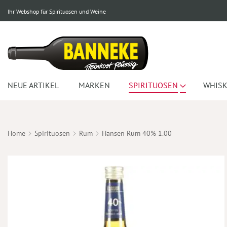
Ihr Webshop für Spirituosen und Weine
NEUE ARTIKEL
MARKEN
SPIRITUOSEN
WHISK
Home
Spirituosen
Rum
Hansen Rum 40% 1.00
Zum
Ende
der
Bildergalerie
springen