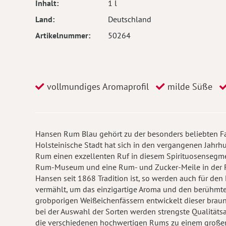
Inhalt
1 l
Land
Deutschland
Artikelnummer
50264
vollmundiges Aromaprofil
milde Süße
Hansen Rum Blau gehört zu der besonders beliebten F
Holsteinische Stadt hat sich in den vergangenen Jahr
Rum einen exzellenten Ruf in diesem Spirituosensegme
Rum-Museum und eine Rum- und Zucker-Meile in der Fle
Hansen seit 1868 Tradition ist, so werden auch für de
vermählt, um das einzigartige Aroma und den berühmte
grobporigen Weißeichenfässern entwickelt dieser brau
bei der Auswahl der Sorten werden strengste Qualitätsa
die verschiedenen hochwertigen Rums zu einem große