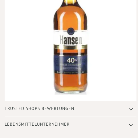
Zum
TRUSTED SHOPS BEWERTUNGEN
Anfang
der
Bildergalerie
LEBENSMITTELUNTERNEHMER
springen