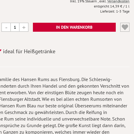
Inkl. 19% Steuern
,
exkl.
Versandkosten
14,39 €
/ 1 l
Lieferzeit
1-3 Tage
IN DEN WARENKORB
ideal für Heißgetränke
amilie des Hansen Rums aus Flensburg. Die Schleswig-
hunderten durch Ihren Handel und den gekonnten Verschnitt von
nt erworben. Von der einstigen Blüte zeugen heute noch ein
nsburger Altstadt. Wie es bei allen echten Rumsorten von
n Hansen Rum Blau nur beste original Überseerums miteinander
n Geschmack zu gewährleisten. Durch die Reifung in
ne Rum seine individuelle und unverwechselbare Note. Schon
nsprüche zu Grunde gelegt. Die große Kunst liegt dann darin,
n Ganzen zu komponieren, welches immer wieder den