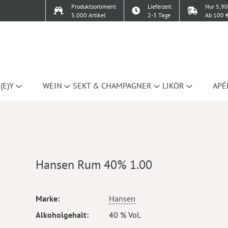
Produktsortiment
Lieferzeit
Nur 5,90
5.000 Artikel
2-3 Tage
Ab 100 €
(E)Y
WEIN
SEKT & CHAMPAGNER
LIKÖR
APÉ
Hansen Rum 40% 1.00
Mehr
Marke
Hansen
Informationen
Alkoholgehalt
40 % Vol.