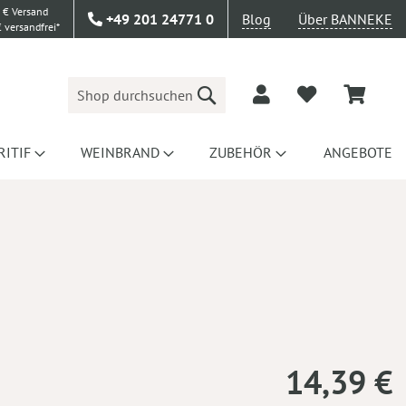
 € Versand
+49 201 24771 0
Blog
Über BANNEKE
 versandfrei*
Suche
RITIF
WEINBRAND
ZUBEHÖR
ANGEBOTE
14,39 €