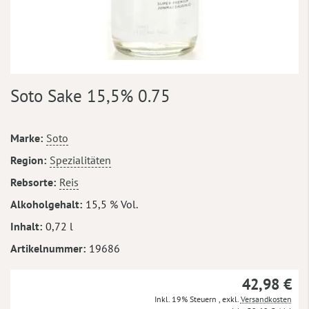
Zum
Soto Sake 15,5% 0.75
Anfang
der
Bildergalerie
Mehr
Marke
Soto
springen
Informationen
Region
Spezialitäten
Rebsorte
Reis
Alkoholgehalt
15,5 % Vol.
Inhalt
0,72 l
Artikelnummer
19686
42,98 €
Inkl. 19% Steuern
,
exkl.
Versandkosten