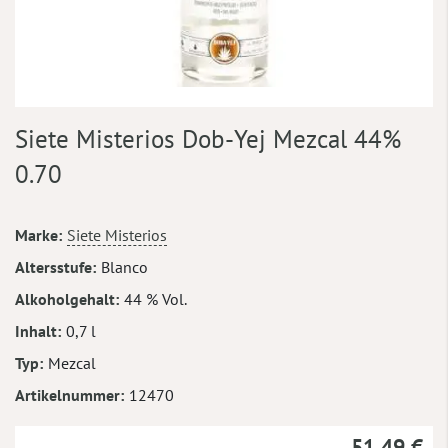
Zum
Siete Misterios Dob-Yej Mezcal 44%
Anfang
der
0.70
Bildergalerie
springen
Mehr
Marke
Siete Misterios
Informationen
Altersstufe
Blanco
Alkoholgehalt
44 % Vol.
Inhalt
0,7 l
Typ
Mezcal
Artikelnummer
12470
51,49 €