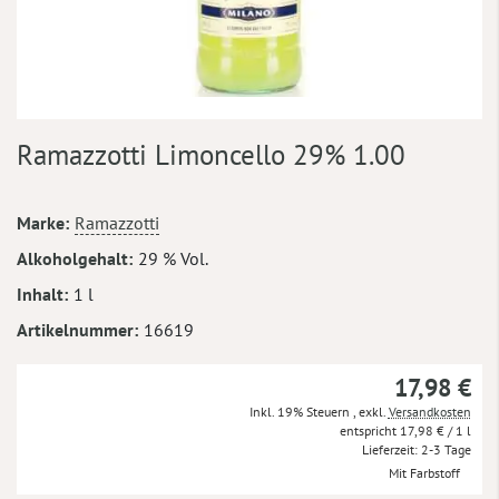
Zum
Ramazzotti Limoncello 29% 1.00
Anfang
der
Bildergalerie
Mehr
Marke
Ramazzotti
springen
Informationen
Alkoholgehalt
29 % Vol.
Inhalt
1 l
Artikelnummer
16619
17,98 €
Inkl. 19% Steuern
,
exkl.
Versandkosten
17,98 €
/ 1 l
Lieferzeit
2-3 Tage
Mit Farbstoff