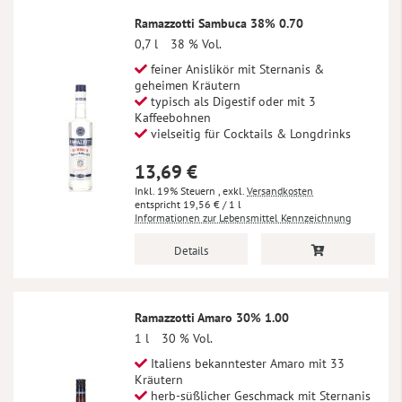
Ramazzotti Sambuca 38% 0.70
0,7 l
38 % Vol.
feiner Anislikör mit Sternanis &
geheimen Kräutern
typisch als Digestif oder mit 3
Kaffeebohnen
vielseitig für Cocktails & Longdrinks
13,69 €
Inkl. 19% Steuern
,
exkl.
Versandkosten
19,56 €
/ 1 l
Informationen zur Lebensmittel Kennzeichnung
Details
Ramazzotti Amaro 30% 1.00
1 l
30 % Vol.
Italiens bekanntester Amaro mit 33
Kräutern
herb-süßlicher Geschmack mit Sternanis