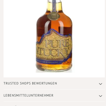
Zum
TRUSTED SHOPS BEWERTUNGEN
Anfang
der
Bildergalerie
LEBENSMITTELUNTERNEHMER
springen