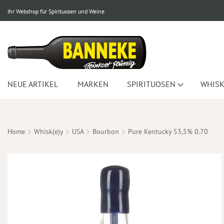
Ihr Webshop für Spirituosen und Weine
NEUE ARTIKEL
MARKEN
SPIRITUOSEN
WHISK
Home
Whisk(e)y
USA
Bourbon
Pure Kentucky 53,5% 0.70
Zum
Ende
der
Bildergalerie
springen