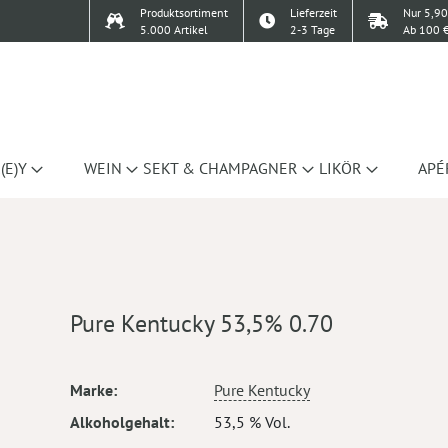
Produktsortiment
Lieferzeit
Nur 5,90
5.000 Artikel
2-3 Tage
Ab 100 €
(E)Y
WEIN
SEKT & CHAMPAGNER
LIKÖR
APÉ
Pure Kentucky 53,5% 0.70
Mehr
Marke
Pure Kentucky
Informationen
Alkoholgehalt
53,5 % Vol.