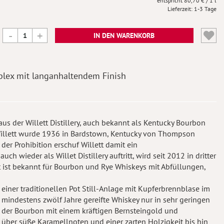
80,70 €
/ 1 l
Lieferzeit
1-3 Tage
IN DEN WARENKORB
lex mit langanhaltendem Finish
us der Willett Distillery, auch bekannt als Kentucky Bourbon
 Willett wurde 1936 in Bardstown, Kentucky von Thompson
der Prohibition erschuf Willett damit ein
ch wieder als Willet Distillery auftritt, wird seit 2012 in dritter
tt ist bekannt für Bourbon und Rye Whiskeys mit Abfüllungen,
einer traditionellen Pot Still-Anlage mit Kupferbrennblase im
 mindestens zwölf Jahre gereifte Whiskey nur in sehr geringen
 der Bourbon mit einem kräftigen Bernsteingold und
g über süße Karamellnoten und einer zarten Holzigkeit bis hin