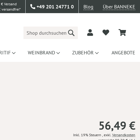
 € Versand
+49 201 24771 0
Blog
Über BANNEKE
 versandfrei*
Suche
RITIF
WEINBRAND
ZUBEHÖR
ANGEBOTE
56,49 €
Inkl. 19% Steuern
,
exkl.
Versandkosten