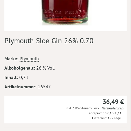
Zum
Plymouth Sloe Gin 26% 0.70
Anfang
der
Bildergalerie
Mehr
Marke
Plymouth
springen
Informationen
Alkoholgehalt
26 % Vol.
Inhalt
0,7 l
Artikelnummer
16547
36,49 €
Inkl. 19% Steuern
,
exkl.
Versandkosten
52,13 €
/ 1 l
Lieferzeit
1-3 Tage