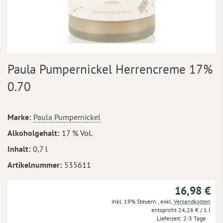
Zum
Paula Pumpernickel Herrencreme 17%
Anfang
der
0.70
Bildergalerie
springen
Mehr
Marke
Paula Pumpernickel
Informationen
Alkoholgehalt
17 % Vol.
Inhalt
0,7 l
Artikelnummer
535611
16,98 €
Inkl. 19% Steuern
,
exkl.
Versandkosten
24,26 €
/ 1 l
Lieferzeit
2-3 Tage