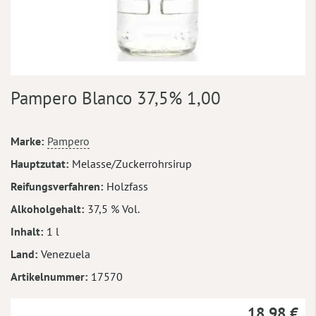
Zum
Pampero Blanco 37,5% 1,00
Anfang
der
Bildergalerie
Mehr
Marke
Pampero
springen
Informationen
Hauptzutat
Melasse/Zuckerrohrsirup
Reifungsverfahren
Holzfass
Alkoholgehalt
37,5 % Vol.
Inhalt
1 l
Land
Venezuela
Artikelnummer
17570
18,98 €