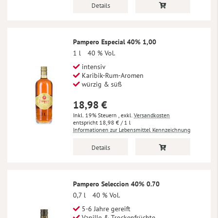
Details
Pampero Especial 40% 1,00
1 l
40 % Vol.
intensiv
Karibik-Rum-Aromen
würzig & süß
18,98 €
Inkl. 19% Steuern
,
exkl.
Versandkosten
18,98 €
/ 1 l
Informationen zur Lebensmittel Kennzeichnung
Details
Pampero Seleccion 40% 0.70
0,7 l
40 % Vol.
5-6 Jahre gereift
Vanille & Trockenfrüchte