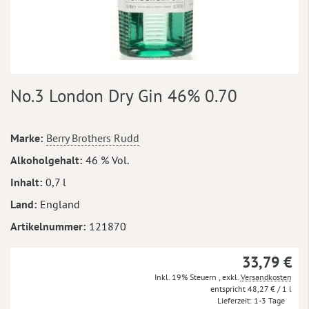
Zum
No.3 London Dry Gin 46% 0.70
Anfang
der
Bildergalerie
Mehr
Marke
Berry Brothers Rudd
springen
Informationen
Alkoholgehalt
46 % Vol.
Inhalt
0,7 l
Land
England
Artikelnummer
121870
33,79 €
Inkl. 19% Steuern
,
exkl.
Versandkosten
48,27 €
/ 1 l
Lieferzeit
1-3 Tage