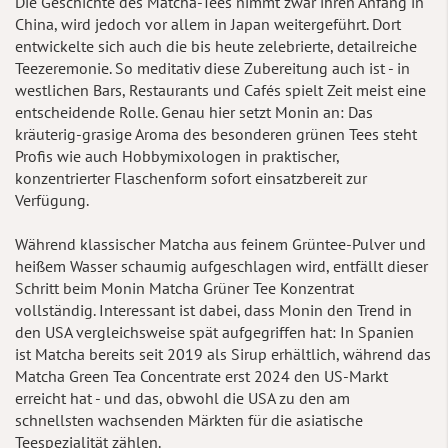
Die Geschichte des Matcha-Tees nimmt zwar ihren Anfang in
China, wird jedoch vor allem in Japan weitergeführt. Dort
entwickelte sich auch die bis heute zelebrierte, detailreiche
Teezeremonie. So meditativ diese Zubereitung auch ist - in
westlichen Bars, Restaurants und Cafés spielt Zeit meist eine
entscheidende Rolle. Genau hier setzt Monin an: Das
kräuterig-grasige Aroma des besonderen grünen Tees steht
Profis wie auch Hobbymixologen in praktischer,
konzentrierter Flaschenform sofort einsatzbereit zur
Verfügung.
Während klassischer Matcha aus feinem Grüntee-Pulver und
heißem Wasser schaumig aufgeschlagen wird, entfällt dieser
Schritt beim Monin Matcha Grüner Tee Konzentrat
vollständig. Interessant ist dabei, dass Monin den Trend in
den USA vergleichsweise spät aufgegriffen hat: In Spanien
ist Matcha bereits seit 2019 als Sirup erhältlich, während das
Matcha Green Tea Concentrate erst 2024 den US-Markt
erreicht hat - und das, obwohl die USA zu den am
schnellsten wachsenden Märkten für die asiatische
Teespezialität zählen.