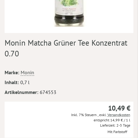
Zum
Monin Matcha Grüner Tee Konzentrat
Anfang
der
0.70
Bildergalerie
springen
Mehr
Marke
Monin
Informationen
Inhalt
0,7 l
Artikelnummer
674553
10,49 €
Inkl. 7% Steuern
,
exkl.
Versandkosten
14,99 €
/ 1 l
Lieferzeit
2-3 Tage
Mit Farbstoff