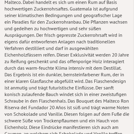
Malteco. Dabei handelt es sich um einen Rum auf Basis
hochwertigen Zuckerrohrsaftes. Guatemala ist aufgrund
seiner klimatischen Bedingungen und geografischer Lage
ein Paradies für den Zuckerrohranbau. Die Pflanzen wachsen
und gedeihen zu hochwertigen und sehr süßen
Ausprägungen. Der frisch gepresste Zuckerrohrsaft wird in
eigens dafür entworfenen Anlagen nach traditionellen
Verfahren destilliert und darf in ausgewählten
Eichenholzfässern reifen. Dieser Exklusivität werden 20 Jahre
zu Reifung geschenkt und das offenporige Holz interagiert
durch das warm-feuchte Klima intensiv mit dem Destillat.
Das Ergebnis ist ein dunkler, bernsteinfarbener Rum, der in
einer klaren Glasflasche abgefüllt wird. Das Flaschendesign
ist anmutig und trägt futuristische Einflüsse. Der sanft
konisch zulaufende Bauch windet sich in einer zweistufigen
Schraube in den Flaschenhals. Das Bouquet des Malteco Ron
Riserva del Fundador 20 Años ist süß und trägt warme Noten
von Schokolade und Vanille. Diesen folgen auf dem Fuße die
schwere Süße von Trockenpflaumen und ein Hauch von
Eichenholz. Diese Eindrücke manifestieren sich auch am
Gaumen, an welchem sich Schokolade und Vanille treffen