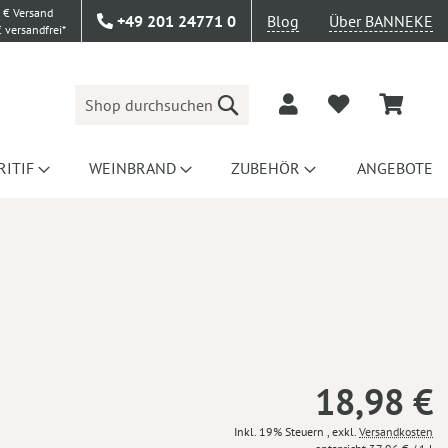
 € Versand
+49 201 24771 0
Blog
Über BANNEKE
 versandfrei*
Suche
RITIF
WEINBRAND
ZUBEHÖR
ANGEBOTE
18,98 €
Inkl. 19% Steuern
,
exkl.
Versandkosten