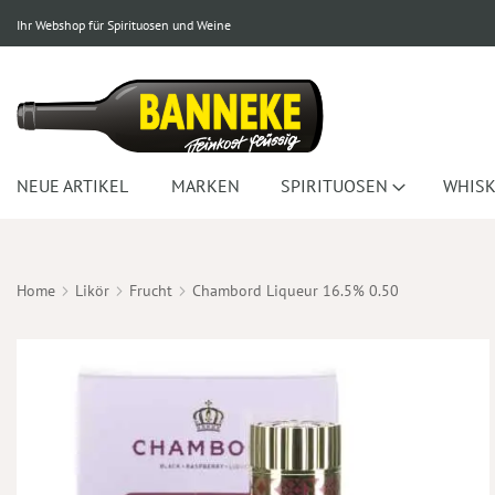
Ihr Webshop für Spirituosen und Weine
NEUE ARTIKEL
MARKEN
SPIRITUOSEN
WHISK
Home
Likör
Frucht
Chambord Liqueur 16.5% 0.50
Zum
Ende
der
Bildergalerie
springen