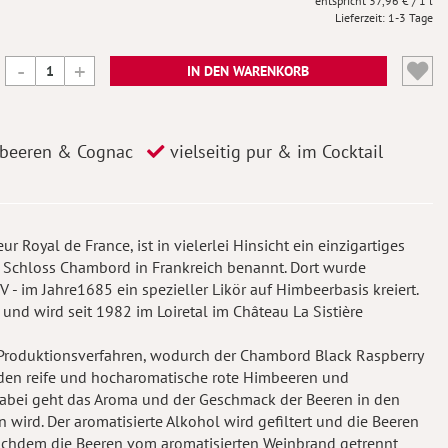
37,96 €
/ 1 l
Lieferzeit
1-3 Tage
IN DEN WARENKORB
beeren & Cognac
vielseitig pur & im Cocktail
Royal de France, ist in vielerlei Hinsicht ein einzigartiges
 Schloss Chambord in Frankreich benannt. Dort wurde
- im Jahre1685 ein spezieller Likör auf Himbeerbasis kreiert.
nd wird seit 1982 im Loiretal im Château La Sistière
 Produktionsverfahren, wodurch der Chambord Black Raspberry
erden reife und hocharomatische rote Himbeeren und
Dabei geht das Aroma und der Geschmack der Beeren in den
n wird. Der aromatisierte Alkohol wird gefiltert und die Beeren
achdem die Beeren vom aromatisierten Weinbrand getrennt