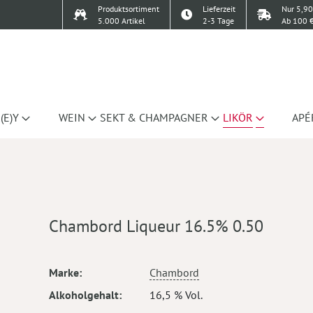
Produktsortiment
Lieferzeit
Nur 5,90
5.000 Artikel
2-3 Tage
Ab 100 €
(E)Y
WEIN
SEKT & CHAMPAGNER
LIKÖR
APÉ
Chambord Liqueur 16.5% 0.50
Mehr
Marke
Chambord
Informationen
Alkoholgehalt
16,5 % Vol.