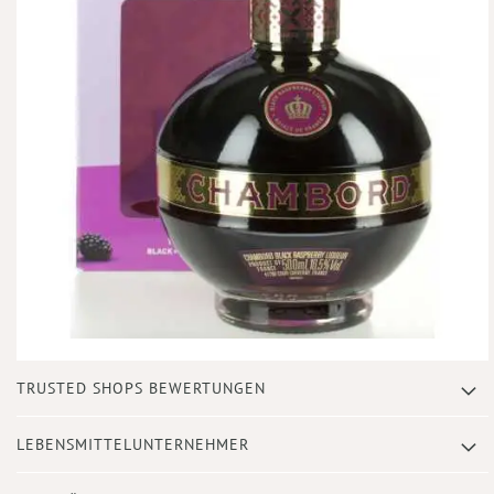
Zum
TRUSTED SHOPS BEWERTUNGEN
Anfang
der
Bildergalerie
LEBENSMITTELUNTERNEHMER
springen