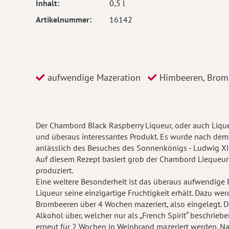
Inhalt
0,5 l
Artikelnummer
16142
aufwendige Mazeration
Himbeeren, Brom
Der Chambord Black Raspberry Liqueur, oder auch Liqueur 
und überaus interessantes Produkt. Es wurde nach dem
anlässlich des Besuches des Sonnenkönigs - Ludwig XIV 
Auf diesem Rezept basiert grob der Chambord Liequeur u
produziert.
Eine weitere Besonderheit ist das überaus aufwendige
Liqueur seine einzigartige Fruchtigkeit erhält. Dazu w
Brombeeren über 4 Wochen mazeriert, also eingelegt. 
Alkohol über, welcher nur als „French Spirit“ beschriebe
erneut für 2 Wochen in Weinbrand mazeriert werden. N